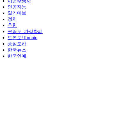
이번주행사
인공지능
일기예보
정치
추천
크립토_가상화폐
토론토/Toronto
풍설도하
한국뉴스
한국연예