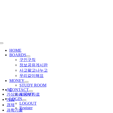
Skip
to
content
Toggle
Navigation
HOME
BOARDS
구인구직
정보공유게시판
사고팔고나누고
우리같이해요
MONEY
STUDY ROOM
All
CONTACT
가상화폐 공부자료
ABOUT
LOGIN
게임
LOGOUT
경제
Register
과학기술