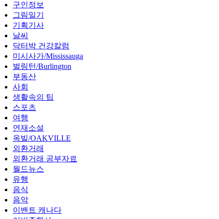
구인정보
그림일기
기획기사
날씨
닥터박 건강칼럼
미시사가/Mississauga
벌링턴/Burlington
부동산
사회
생활속의 팁
스포츠
여행
연재소설
옥빌/OAKVILLE
외환거래
외환거래 공부자료
월드뉴스
유행
음식
음악
이밴트 캐나다