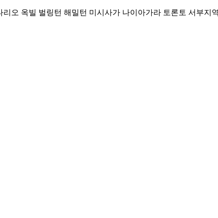
Skip
리오 옥빌 벌링턴 해밀턴 미시사가 나이아가라 토론토 서부지역 커뮤니티
to
content