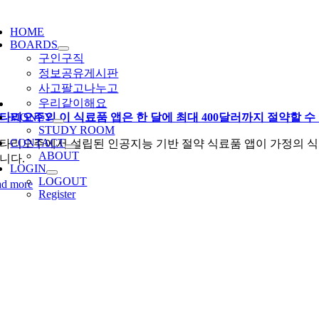
ggle
igation
HOME
BOARDS
구인구직
정보공유게시판
사고팔고나누고
우리같이해요
타리오주의 이 식료품 앱은 한 달에 최대 400달러까지 절약할 수
MONEY
STUDY ROOM
CONTACT
타리오주에서 설립된 인공지능 기반 절약 식료품 앱이 가정의 식료
ABOUT
니다.
LOGIN
LOGOUT
ad more
Register