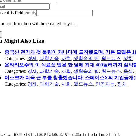
ave this field empty
ion confirmation will be emailed to you.
u Might Also Like
중국산 전기차 첫 물량이 캐나다에 도착했으며, 기본 모델은 11만
Categories:
경제
,
과학기술
,
사회
,
생활속의 팁
,
월드뉴스
,
정치
온타리오주의 이 식료품 앱은 한 달에 최대 400달러까지 절약
Categories:
경제
,
과학기술
,
사회
,
생활속의 팁
,
월드뉴스
,
음식
,
머스크가 더욱 큰 부를 창출했습니다! 스페이스X의 기업공개(IP
Categories:
경제
,
과학기술
,
사회
,
월드뉴스
,
인공지능
,
정치
타리오 할튼지역 거주한인을 위한 커뮤니티 사이트입니다.