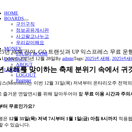
ggle
igation
HOME
BOARDS
구인구직
정보공유게시판
사고팔고나누고
우리같이해요
MONEY
025년 새해 전야, GO 트랜싯과 UP 익스프레스 무료 운
STUDY ROOM
t Updated: 2025년 12월 28일
By
admin
Tags:
2025년 새해
,
2025년
CONTACT
ABOUT
5년 새해를 맞이하는 축제 분위기 속에서 귀
LOGIN
LOGOUT
Register
스(Metrolinx)는 이번 12월 31일(목) 저녁부터 온타리오주
 즐거운 연말연시를 위해 알아두어야 할
무료 이용 시간과 주의
제부터 무료인가요?
운행은
12월 31일(목) 저녁 7시부터 1월 1일(금) 아침 8시까지
적용됩니
할 수 있습니다.