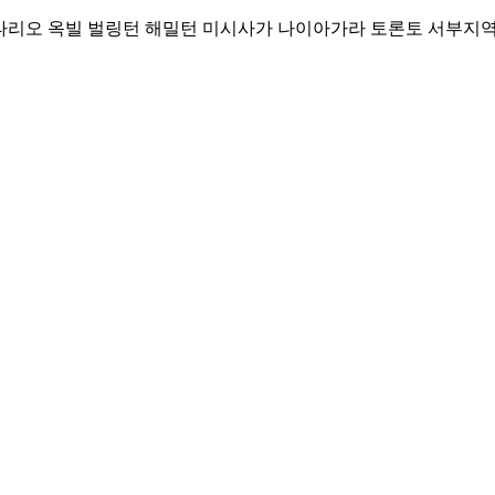
Skip
리오 옥빌 벌링턴 해밀턴 미시사가 나이아가라 토론토 서부지역 커뮤니티
to
content