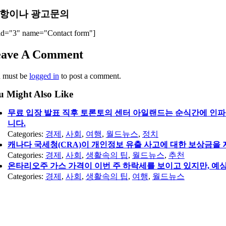
항이나 광고문의
id="3" name="Contact form"]
eave A Comment
 must be
logged in
to post a comment.
u Might Also Like
무료 입장 발표 직후 토론토의 센터 아일랜드는 순식간에 인파
니다.
Categories:
경제
,
사회
,
여행
,
월드뉴스
,
정치
캐나다 국세청(CRA)이 개인정보 유출 사고에 대한 보상금을 
Categories:
경제
,
사회
,
생활속의 팁
,
월드뉴스
,
추천
온타리오주 가스 가격이 이번 주 하락세를 보이고 있지만, 예상
Categories:
경제
,
사회
,
생활속의 팁
,
여행
,
월드뉴스