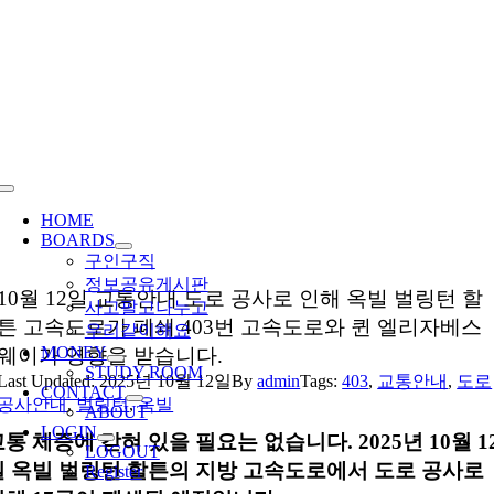
Skip
to
content
Toggle
Navigation
HOME
BOARDS
구인구직
정보공유게시판
10월 12일 교통안내 도로 공사로 인해 옥빌 벌링턴 할
사고팔고나누고
튼 고속도로가 폐쇄 403번 고속도로와 퀸 엘리자베스
우리같이해요
MONEY
웨이가 영향을 받습니다.
STUDY ROOM
Last Updated: 2025년 10월 12일
By
admin
Tags:
403
,
교통안내
,
도로
CONTACT
공사안내
,
벌링턴
,
옥빌
ABOUT
LOGIN
통 체증에 갇혀 있을 필요는 없습니다. 2025년 10월 1
LOGOUT
일 옥빌 벌링턴 할튼의 지방 고속도로에서 도로 공사로
Register