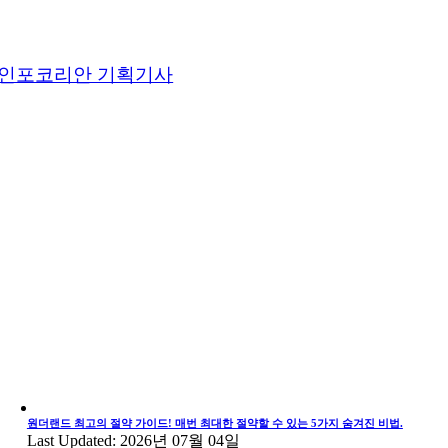
인포코리안 기획기사
원더랜드 최고의 절약 가이드! 매번 최대한 절약할 수 있는 5가지 숨겨진 비법.
Last Updated: 2026년 07월 04일