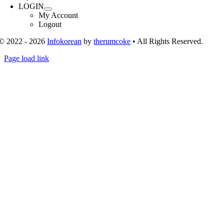
LOGIN
My Account
Logout
© 2022 - 2026
Infokorean
by
therumcoke
• All Rights Reserved.
Toggle
Page load link
Sliding
Go
Bar
to
Area
Top