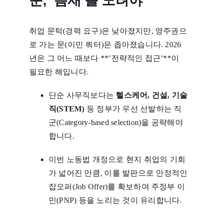
문, ‘틈새’를 노려야
취업 문턱(경력 요구)은 낮아졌지만, 영주권으
로 가는 문(이민 쿼터)은 좁아졌습니다. 2026
년은 그 어느 때보다 **’전략적인 접근’**이
필요한 해입니다.
단순 사무직보다는
헬스케어, 건설, 기술
직(STEM)
등 정부가 우선 선발하는 직
군(Category-based selection)을 공략해야
합니다.
이번 노동법 개정으로 현지 취업의 기회
가 넓어진 만큼, 이를 발판으로 안정적인
잡오퍼(Job Offer)를 확보하여 주정부 이
민(PNP) 등을 노리는 것이 유리합니다.