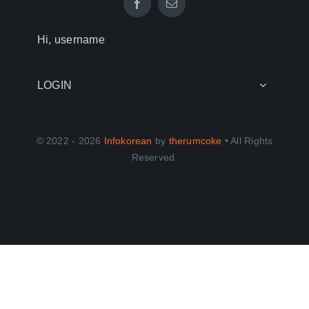
Hi, username
LOGIN
© 2022 - 2026
Infokorean
by
therumcoke
• All Rights
Reserved.
Toggle
Sliding
Bar