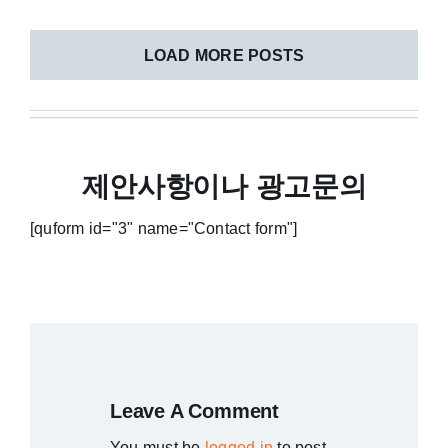
LOAD MORE POSTS
제안사항이나 광고문의
[quform id="3" name="Contact form"]
Leave A Comment
You must be
logged in
to post