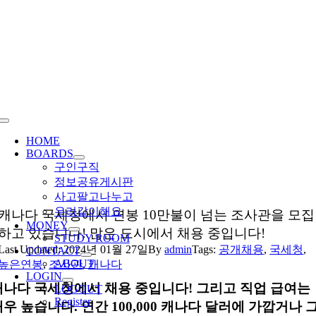
Skip
to
content
Toggle
Navigation
HOME
BOARDS
구인구직
정보공유게시판
사고팔고나누고
우리같이해요
캐나다 국세청에서 연봉 10만불이 넘는 조사관을 모집
MONEY
하고 있습니다! 많은 도시에서 채용 중입니다!
STUDY ROOM
Last Updated: 2024년 01월 27일
By
admin
Tags:
공개채용
,
국세청
,
CONTACT
ABOUT
높은연봉
,
조사관
,
캐나다
LOGIN
캐나다 국세청에서 채용 중입니다! 그리고 직업 급여는
LOGOUT
Register
우 높습니다. 연간 100,000 캐나다 달러에 가깝거나 