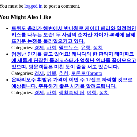
You must be
logged in
to post a comment.
You Might Also Like
트뤼도 총리가 해변에서 반나체로 케이티 페리와 열정적인
키스를 나누는 모습! 두 사람의 순자산 차이가 40배에 달해
뜨거운 논쟁을 불러일으키고 있다.
Categories:
경제
,
사회
,
월드뉴스
,
유행
,
정치
엄청난 인기를 끌고 있어요! 캐나다의 한 판타지 테마파크
에 새롭게 단장한 롤러코스터가 엄청난 인파를 끌어모으고
있으며, 방문객들은 미친 듯이 줄을 서고 있습니다.
Categories:
경제
,
여행
,
추천
,
토론토/Toronto
온타리오주 휘발유 가격이 이번 주 12센트 하락할 것으로
예상됩니다. 주유하기 좋은 시기를 알려드립니다.
Categories:
경제
,
사회
,
생활속의 팁
,
여행
,
정치