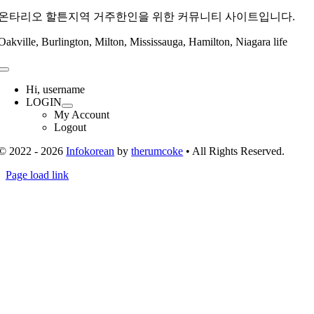
온타리오 할튼지역 거주한인을 위한 커뮤니티 사이트입니다.
Oakville, Burlington, Milton, Mississauga, Hamilton, Niagara life
Toggle
Navigation
Hi, username
LOGIN
My Account
Logout
© 2022 - 2026
Infokorean
by
therumcoke
• All Rights Reserved.
Toggle
Page load link
Sliding
Go
Bar
to
Area
Top