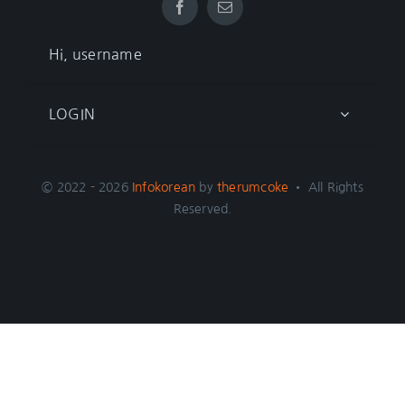
Hi, username
LOGIN
© 2022 - 2026
Infokorean
by
therumcoke
• All Rights
Reserved.
Toggle
Sliding
Bar