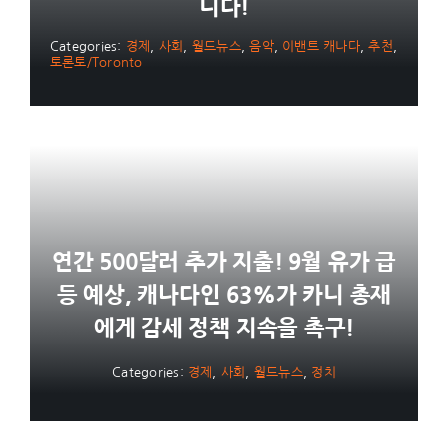
니다!
Categories:
경제
,
사회
,
월드뉴스
,
음악
,
이밴트 캐나다
,
추천
,
토론토/Toronto
연간 500달러 추가 지출! 9월 유가 급
등 예상, 캐나다인 63%가 카니 총재
에게 감세 정책 지속을 촉구!
Categories:
경제
,
사회
,
월드뉴스
,
정치