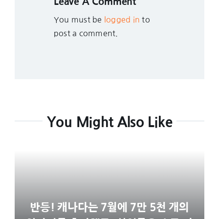
Leave A Comment
You must be
logged in
to
post a comment.
You Might Also Like
반등! 캐나다는 7월에 7만 5천 개의