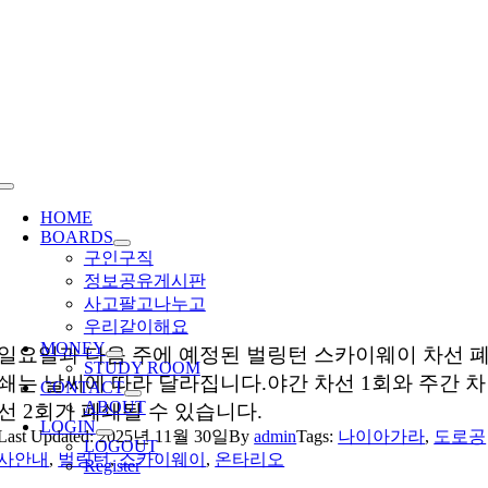
Skip
to
content
Toggle
Navigation
HOME
BOARDS
구인구직
정보공유게시판
사고팔고나누고
우리같이해요
MONEY
일요일과 다음 주에 예정된 벌링턴 스카이웨이 차선 
STUDY ROOM
쇄는 날씨에 따라 달라집니다.야간 차선 1회와 주간 차
CONTACT
ABOUT
선 2회가 폐쇄될 수 있습니다.
LOGIN
Last Updated: 2025년 11월 30일
By
admin
Tags:
나이아가라
,
도로공
LOGOUT
사안내
,
벌링턴
,
스카이웨이
,
온타리오
Register