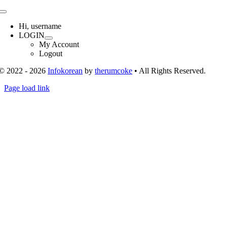
Toggle
Navigation
Hi, username
LOGIN
My Account
Logout
© 2022 - 2026
Infokorean
by
therumcoke
• All Rights Reserved.
Toggle
Page load link
Sliding
Go
Bar
to
Area
Top