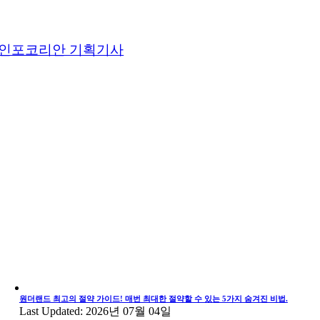
인포코리안 기획기사
원더랜드 최고의 절약 가이드! 매번 최대한 절약할 수 있는 5가지 숨겨진 비법.
Last Updated: 2026년 07월 04일