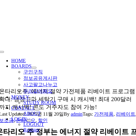
Skip
to
content
Toggle
Navigation
HOME
BOARDS
구인구직
정보공유게시판
사고팔고나누고
온타리오주, 에너지 절약 가전제품 리베이트 프로그램
우리같이해요
MONEY
확대: 냉장고와 세탁기 구매 시 캐시백! 최대 200달러
STUDY ROOM
까지 캐시백! 콘도 거주자도 참여 가능!
CONTACT
ABOUT
Last Updated: 2025년 11월 20일
By
admin
Tags:
가전제품
,
리베이트
LOGIN
보조금
,
온타리오
,
할인
LOGOUT
Register
온타리오 주 정부는 에너지 절약 리베이트 