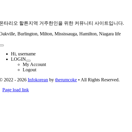
온타리오 할튼지역 거주한인을 위한 커뮤니티 사이트입니다.
Oakville, Burlington, Milton, Mississauga, Hamilton, Niagara life
Toggle
Navigation
Hi, username
LOGIN
My Account
Logout
© 2022 - 2026
Infokorean
by
therumcoke
• All Rights Reserved.
Toggle
Page load link
Sliding
Go
Bar
to
Area
Top