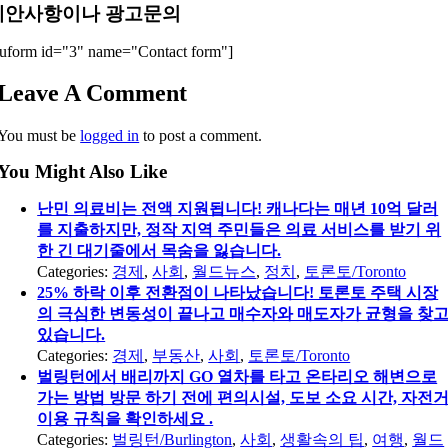
제안사항이나 광고문의
uform id="3" name="Contact form"]
Leave A Comment
You must be
logged in
to post a comment.
You Might Also Like
난민 의료비는 전액 지원됩니다! 캐나다는 매년 10억 달러
를 지출하지만, 정작 지역 주민들은 의료 서비스를 받기 위
한 긴 대기줄에서 목숨을 잃습니다.
Categories:
경제
,
사회
,
월드뉴스
,
정치
,
토론토/Toronto
25% 하락 이후 전환점이 나타났습니다! 토론토 주택 시장
의 극심한 변동성이 끝나고 매수자와 매도자가 균형을 찾
있습니다.
Categories:
경제
,
부동산
,
사회
,
토론토/Toronto
벌링턴에서 배리까지 GO 열차를 타고 온타리오 해변으로
가는 방법 방문 하기 전에 편의시설, 도보 소요 시간, 자전
이용 규칙을 확인하세요 .
Categories:
벌링턴/Burlington
,
사회
,
생활속의 팁
,
여행
,
월드