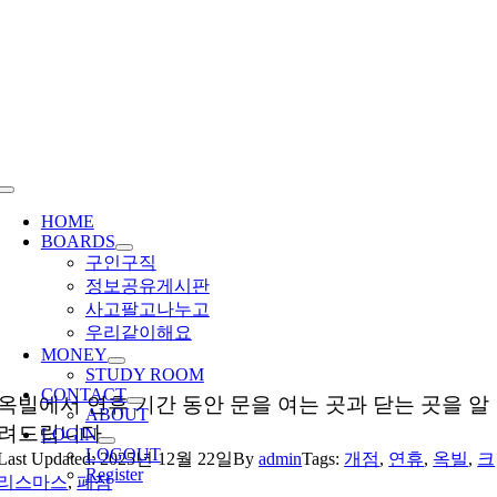
Skip
to
content
Toggle
Navigation
HOME
BOARDS
구인구직
정보공유게시판
사고팔고나누고
우리같이해요
MONEY
STUDY ROOM
CONTACT
옥빌에서 연휴 기간 동안 문을 여는 곳과 닫는 곳을 알
ABOUT
려드립니다.
LOGIN
LOGOUT
Last Updated: 2025년 12월 22일
By
admin
Tags:
개점
,
연휴
,
옥빌
,
크
Register
리스마스
,
폐점