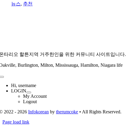
뉴스
,
추천
온타리오 할튼지역 거주한인을 위한 커뮤니티 사이트입니다.
Oakville, Burlington, Milton, Mississauga, Hamilton, Niagara life
Toggle
Navigation
Hi, username
LOGIN
My Account
Logout
© 2022 - 2026
Infokorean
by
therumcoke
• All Rights Reserved.
Toggle
Page load link
Sliding
Go
Bar
to