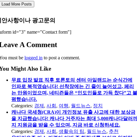
Load More Posts
제안사항이나 광고문의
uform id="3" name="Contact form"]
Leave A Comment
You must be
logged in
to post a comment.
You Might Also Like
무료 입장 발표 직후 토론토의 센터 아일랜드는 순식간에
인파로 북적였습니다! 선착장에는 긴 줄이 늘어섰고, 페리
는 만원이었으며, 네티즌들은 “인도인들로 가득 찼다”고 
평했습니다.
Categories:
경제
,
사회
,
여행
,
월드뉴스
,
정치
캐나다 국세청(CRA)이 개인정보 유출 사고에 대한 보상금
을 지급했습니다! 캐나다 거주자는 최대 5,000캐나다달러
지 지원금을 받을 수 있으며, 지금 바로 신청하세요.
Categories:
경제
,
사회
,
생활속의 팁
,
월드뉴스
,
추천