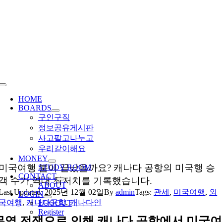
Skip
to
content
Toggle
Navigation
HOME
BOARDS
구인구직
정보공유게시판
사고팔고나누고
우리같이해요
MONEY
미국여행 붐이 끝났을까요? 캐나다 공항의 미국행 승
STUDY ROOM
CONTACT
객 수가 역대 최저치를 기록했습니다.
ABOUT
Last Updated: 2025년 12월 02일
By
admin
Tags:
관세
,
미국여행
,
외
LOGIN
국여행
,
캐나다공항
,
캐나다인
LOGOUT
Register
무역 전쟁으로 인해 캐나다 공항에서 미국여