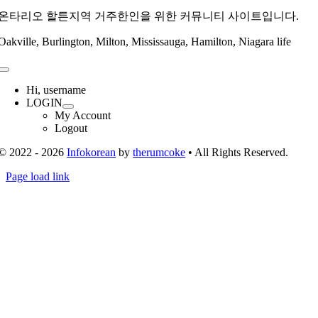
온타리오 할튼지역 거주한인을 위한 커뮤니티 사이트입니다.
Oakville, Burlington, Milton, Mississauga, Hamilton, Niagara life
Toggle
Navigation
Hi, username
LOGIN
My Account
Logout
© 2022 - 2026
Infokorean
by
therumcoke
• All Rights Reserved.
Toggle
Page load link
Sliding
Go
Bar
to
Area
Top