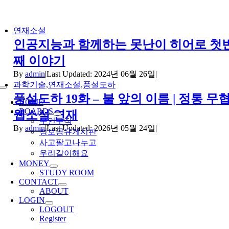
Skip
연재소설
to
인공지능과 함께하는 못난이 히어로 첫
content
째 이야기
By
admin
|
Last Updated: 2024년 06월 26일
|
과학기술,연재소설,풍설도하
Toggle
풍설도하 19화 – 불 앞의 이름 | 정통 무
Navigation
HOME
BOARDS
웹소설 연재
구인구직
By
admin
|
Last Updated: 2026년 05월 24일
|
정보공유게시판
사고팔고나누고
우리같이해요
MONEY
STUDY ROOM
CONTACT
ABOUT
LOGIN
LOGOUT
Register