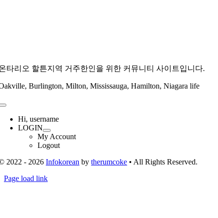
온타리오 할튼지역 거주한인을 위한 커뮤니티 사이트입니다.
Oakville, Burlington, Milton, Mississauga, Hamilton, Niagara life
Toggle
Navigation
Hi, username
LOGIN
My Account
Logout
© 2022 - 2026
Infokorean
by
therumcoke
• All Rights Reserved.
Toggle
Page load link
Sliding
Go
Bar
to
Area
Top