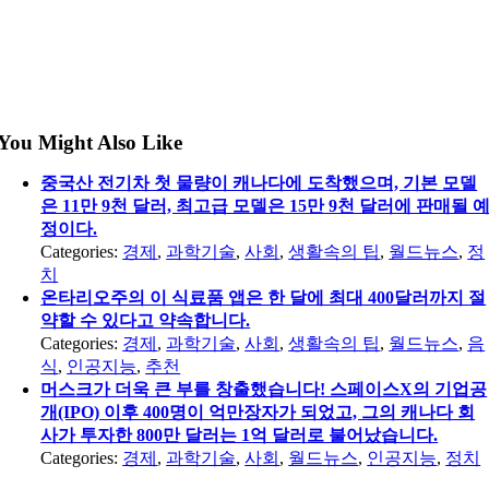
You Might Also Like
중국산 전기차 첫 물량이 캐나다에 도착했으며, 기본 모델
은 11만 9천 달러, 최고급 모델은 15만 9천 달러에 판매될 
정이다.
Categories:
경제
,
과학기술
,
사회
,
생활속의 팁
,
월드뉴스
,
정
치
온타리오주의 이 식료품 앱은 한 달에 최대 400달러까지 절
약할 수 있다고 약속합니다.
Categories:
경제
,
과학기술
,
사회
,
생활속의 팁
,
월드뉴스
,
음
식
,
인공지능
,
추천
머스크가 더욱 큰 부를 창출했습니다! 스페이스X의 기업공
개(IPO) 이후 400명이 억만장자가 되었고, 그의 캐나다 회
사가 투자한 800만 달러는 1억 달러로 불어났습니다.
Categories:
경제
,
과학기술
,
사회
,
월드뉴스
,
인공지능
,
정치