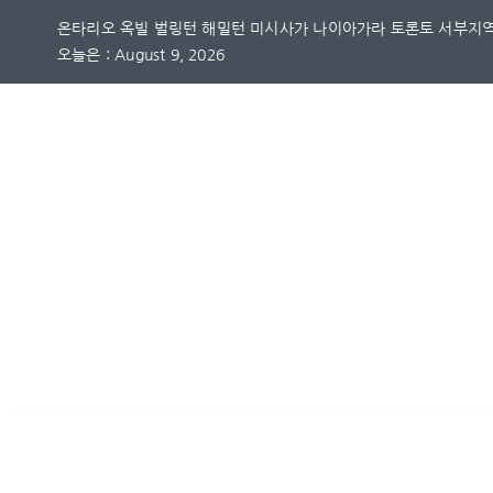
Skip
온타리오 옥빌 벌링턴 해밀턴 미시사가 나이아가라 토론토 서부지역
to
오늘은 : August 9, 2026
content