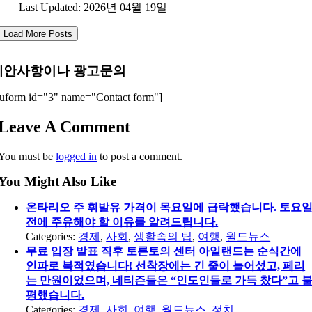
Last Updated: 2026년 04월 19일
Load More Posts
제안사항이나 광고문의
uform id="3" name="Contact form"]
Leave A Comment
You must be
logged in
to post a comment.
You Might Also Like
온타리오 주 휘발유 가격이 목요일에 급락했습니다. 토요
전에 주유해야 할 이유를 알려드립니다.
Categories:
경제
,
사회
,
생활속의 팁
,
여행
,
월드뉴스
무료 입장 발표 직후 토론토의 센터 아일랜드는 순식간에
인파로 북적였습니다! 선착장에는 긴 줄이 늘어섰고, 페리
는 만원이었으며, 네티즌들은 “인도인들로 가득 찼다”고 
평했습니다.
Categories:
경제
,
사회
,
여행
,
월드뉴스
,
정치