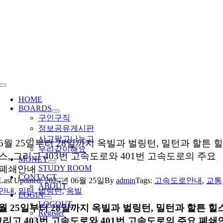
Skip
to
content
Toggle
Navigation
HOME
BOARDS
구인구직
정보공유게시판
사고팔고나누고
6월 25일부터 28일까지 옥빌과 벌링턴, 밀턴과 할튼 
우리같이해요
스, 그리고 403번 고속도로와 401번 고속도로의 주요
MONEY
폐쇄안내
STUDY ROOM
CONTACT
Last Updated: 2024년 06월 25일
By
admin
Tags:
고속도로안내
,
교통
ABOUT
안내
,
밀턴
,
벌링턴
,
옥빌
LOGIN
LOGOUT
월 25일부터 28일까지 옥빌과 벌링턴, 밀턴과 할튼 힐스
Register
그리고 403번 고속도로와 401번 고속도로의 주요 폐쇄