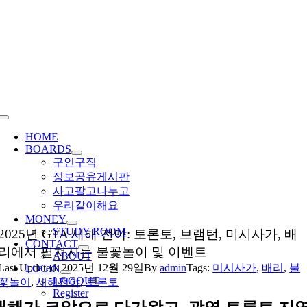
Skip
to
content
Toggle
Navigation
HOME
BOARDS
구인구직
정보공유게시판
사고팔고나누고
우리같이해요
MONEY
STUDY ROOM
2025년 GTA 새해 전야: 토론토, 브램턴, 미시사가, 배
CONTACT
리에서 펼쳐지는 불꽃놀이 및 이벤트
ABOUT
Last Updated: 2025년 12월 29일
By
admin
Tags:
미시사가
,
배리
,
불
LOGIN
LOGOUT
꽃놀이
,
새해전야
,
토론토
Register