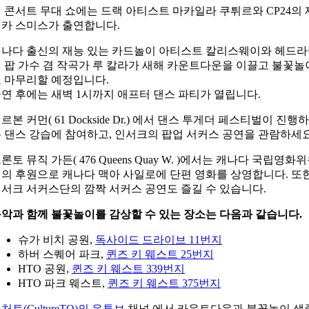
 콘서트 무대 쇼에는 드랙 아티스트 마카일라 쿠튀르와 CP24의 
카 스미스가 출연합니다.
나다 출신의 재능 있는 카드놀이 아티스트 칼리스웨이와 헤드
 팝 가수 겸 작곡가
루 칼라가
새해 카운트다운을 이끌고 불꽃놀
 마무리할 예정입니다.
연 후에는 새벽 1시까지 애프터 댄스 파티가 열립니다.
르본 커먼( 61 Dockside Dr.)
에서 댄스 투게더 페스티벌이 진행하
 댄스 강습에 참여하고, 인서크의 팝업 서커스 공연을 관람하세요
론토 뮤직 가든(
476 Queens Quay W.
)에서는 캐나다 국립영화위
의 후원으로 캐나다 맥아 사일로에 단편 영화를 상영합니다. 또
서크 서커스단의 깜짝 서커스 공연도 ​​즐길 수 있습니다.
악과 함께 불꽃놀이를 감상할 수 있는 장소는 다음과 같습니다.
슈가 비치 공원,
독사이드 드라이브 11번지
하버 스퀘어 파크,
퀸즈 키 웨스트 25번지
HTO 공원,
퀸즈 키 웨스트 339번지
HTO 파크 웨스트,
퀸즈 키 웨스트 375번지
처토(CultureTO)의 유튜브
채널 에서 카운트다운과 불꽃놀이 생