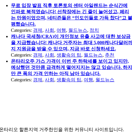
무료 입장 발표 직후 토론토의 센터 아일랜드는 순식간에
인파로 북적였습니다! 선착장에는 긴 줄이 늘어섰고, 페리
는 만원이었으며, 네티즌들은 “인도인들로 가득 찼다”고 
평했습니다.
Categories:
경제
,
사회
,
여행
,
월드뉴스
,
정치
캐나다 국세청(CRA)이 개인정보 유출 사고에 대한 보상금
을 지급했습니다! 캐나다 거주자는 최대 5,000캐나다달러
지 지원금을 받을 수 있으며, 지금 바로 신청하세요.
Categories:
경제
,
사회
,
생활속의 팁
,
월드뉴스
,
추천
온타리오주 가스 가격이 이번 주 하락세를 보이고 있지만,
예상했던 것만큼 급격하게 떨어지지는 않고 있습니다. 하
만 큰 폭의 가격 인하는 아직 남아 있습니다.
Categories:
경제
,
사회
,
생활속의 팁
,
여행
,
월드뉴스
온타리오 할튼지역 거주한인을 위한 커뮤니티 사이트입니다.