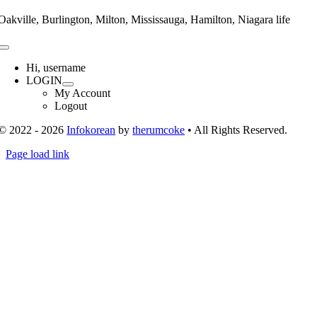
Oakville, Burlington, Milton, Mississauga, Hamilton, Niagara life
Toggle
Navigation
Hi, username
LOGIN
My Account
Logout
© 2022 - 2026
Infokorean
by
therumcoke
• All Rights Reserved.
Toggle
Page load link
Sliding
Go
Bar
to
Area
Top