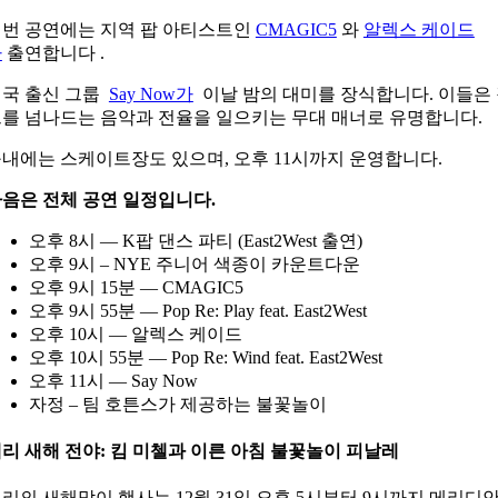
번 공연에는 지역 팝 아티스트인
CMAGIC5
와
알렉스 케이드
가
출연합니다 .
국 출신 그룹
Say Now가
이날 밤의 대미를 장식합니다. 이들은
를 넘나드는 음악과 전율을 일으키는 무대 매너로 유명합니다.
내에는 스케이트장도 있으며, 오후 11시까지 운영합니다.
음은 전체 공연 일정입니다.
오후 8시 — K팝 댄스 파티 (East2West 출연)
오후 9시 – NYE 주니어 색종이 카운트다운
오후 9시 15분 — CMAGIC5
오후 9시 55분 — Pop Re: Play feat. East2West
오후 10시 — 알렉스 케이드
오후 10시 55분 — Pop Re: Wind feat. East2West
오후 11시 — Say Now
자정 – 팀 호튼스가 제공하는 불꽃놀이
리 새해 전야: 킴 미첼과 이른 아침 불꽃놀이 피날레
리의 새해맞이 행사는 12월 31일 오후 5시부터 9시까지 메리디