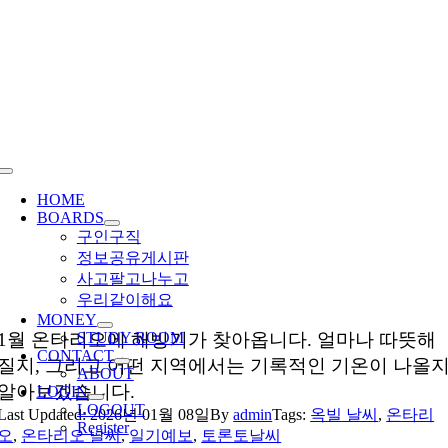
Skip
to
content
Toggle
Navigation
HOME
BOARDS
구인구직
정보공유게시판
사고팔고나누고
우리같이해요
MONEY
1월 온타리오에 해빙기가 찾아옵니다. 얼마나 따뜻해
STUDY ROOM
CONTACT
질지, 그리고 어떤 지역에서는 기록적인 기온이 나올
ABOUT
알아보겠습니다.
LOGIN
LOGOUT
Last Updated: 2026년 01월 08일
By
admin
Tags:
옥빌 날씨
,
온타리
Register
오
,
온타리오 날씨
,
일기예보
,
토론토날씨