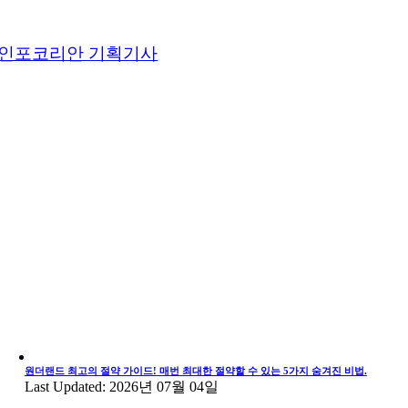
인포코리안 기획기사
원더랜드 최고의 절약 가이드! 매번 최대한 절약할 수 있는 5가지 숨겨진 비법.
Last Updated: 2026년 07월 04일