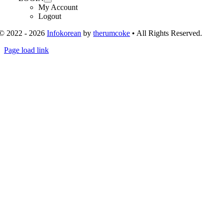
My Account
Logout
© 2022 - 2026
Infokorean
by
therumcoke
• All Rights Reserved.
Toggle
Page load link
Sliding
Go
Bar
to
Area
Top