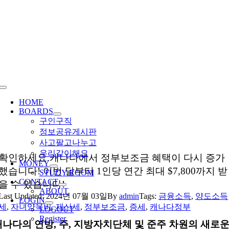
Skip
to
content
Toggle
Navigation
HOME
BOARDS
구인구직
정보공유게시판
사고팔고나누고
우리같이해요
확인하세요.캐나다에서 정부보조금 혜택이 다시 증가
MONEY
했습니다! 이번 달부터 1인당 연간 최대 $7,800까지 받
STUDY ROOM
CONTACT
을 수 있습니다!
ABOUT
Last Updated: 2024년 07월 03일
By
admin
Tags:
금융소득
,
양도소득
LOGIN
세
,
자녀양욱비
,
재산세
,
정부보조금
,
증세
,
캐나다정부
LOGOUT
Register
캐나다의 연방, 주, 지방자치단체 및 준주 차원의 새로