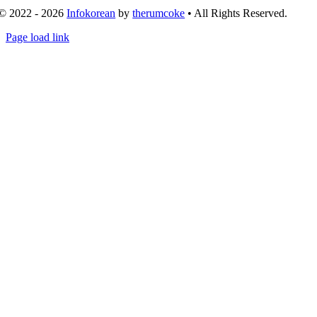
© 2022 - 2026
Infokorean
by
therumcoke
• All Rights Reserved.
Toggle
Page load link
Sliding
Go
Bar
to
Area
Top