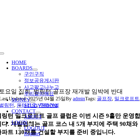
Skip
to
content
Toggle
Navigation
HOME
BOARDS
구인구직
정보공유게시판
사고팔고나누고
토요일 집회, 벌링턴 골프장 재개발 임박에 반대
우리같이해요
Last Updated: 2025년 04월 25일
By
admin
Tags:
골프장
,
밀크로프트
MONEY
벌링턴
,
온타리오
,
주택건설
STUDY ROOM
CONTACT
벌링턴 밀크로프트 골프 클럽은 이번 시즌 9홀만 운영
ABOUT
LOGIN
니다. 개발업체는 골프 코스 내 5개 부지에 주택 90채와
LOGOUT
아파트 130채를 건설할 부지를 준비 중입니다.
Register