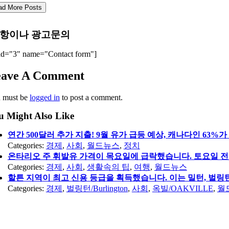
ad More Posts
항이나 광고문의
id="3" name="Contact form"]
eave A Comment
 must be
logged in
to post a comment.
u Might Also Like
연간 500달러 추가 지출! 9월 유가 급등 예상, 캐나다인 63%
Categories:
경제
,
사회
,
월드뉴스
,
정치
온타리오 주 휘발유 가격이 목요일에 급락했습니다. 토요일 전
Categories:
경제
,
사회
,
생활속의 팁
,
여행
,
월드뉴스
할튼 지역이 최고 신용 등급을 획득했습니다. 이는 밀턴, 벌링턴
Categories:
경제
,
벌링턴/Burlington
,
사회
,
옥빌/OAKVILLE
,
월