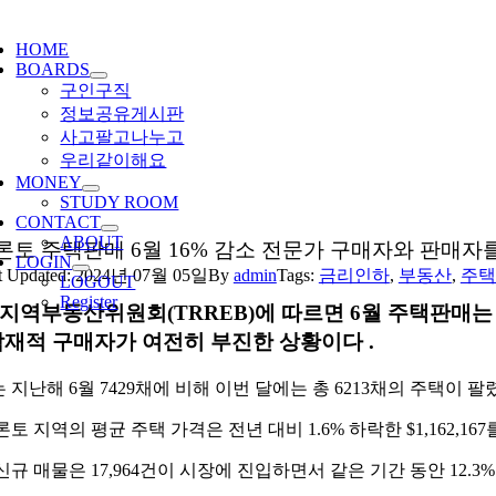
ggle
igation
HOME
BOARDS
구인구직
정보공유게시판
사고팔고나누고
우리같이해요
MONEY
STUDY ROOM
CONTACT
ABOUT
론토 주택판매 6월 16% 감소 전문가 구매자와 판매자
LOGIN
t Updated: 2024년 07월 05일
By
admin
Tags:
금리인하
,
부동산
,
주택
LOGOUT
Register
지역부동산위원회(TRREB)에 따르면 6월 주택판매는
잠재적 구매자가 여전히 부진한 상황이다 .
 지난해 6월 7429채에 비해 이번 달에는 총 6213채의 주택이 
토 지역의 평균 주택 가격은 전년 대비 1.6% 하락한 $1,162,16
신규 매물은 17,964건이 시장에 진입하면서 같은 기간 동안 12.3