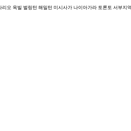
Skip
리오 옥빌 벌링턴 해밀턴 미시사가 나이아가라 토론토 서부지역 커뮤니티
to
content