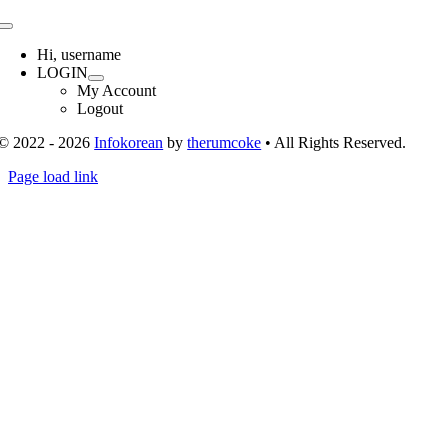
Toggle
Navigation
Hi, username
LOGIN
My Account
Logout
© 2022 - 2026
Infokorean
by
therumcoke
• All Rights Reserved.
Toggle
Page load link
Sliding
Go
Bar
to
Area
Top