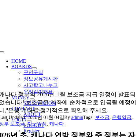
Skip
to
content
Toggle
Navigation
HOME
BOARDS
구인구직
정보공유게시판
사고팔고나누고
우리같이해요
캐나다 정부의 2026년 1월 보조금 지급 일정이 발표되
MONEY
었습니다! 보조금은 계좌에 순차적으로 입금될 예정이
STUDY ROOM
CONTACT
니, 은행 계좌를 정기적으로 확인해 주세요.
ABOUT
Last Updated: 2026년 01월 04일
By
admin
Tags:
보조금
,
은행입금
,
LOGIN
정부 보조금
,
지급일정
,
캐나다
LOGOUT
Register
2026년 초, 캐나다 연방 정부와 주 정부는 자