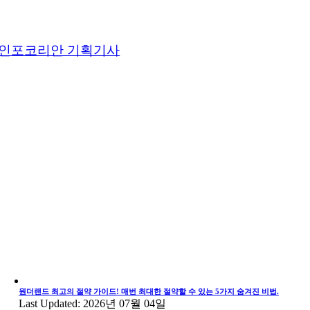
인포코리안 기획기사
원더랜드 최고의 절약 가이드! 매번 최대한 절약할 수 있는 5가지 숨겨진 비법.
Last Updated: 2026년 07월 04일