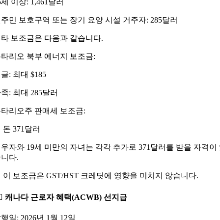
5세 이상: 1,461달러
주민 보호구역 또는 장기 요양 시설 거주자: 285달러
타 보조금은 다음과 같습니다.
타리오 북부 에너지 보조금:
글: 최대 $185
족: 최대 285달러
타리오주 판매세 보조금:
 돈 371달러
우자와 19세 미만의 자녀는 각각 추가로 371달러를 받을 자격이
니다.
 이 보조금은 GST/HST 크레딧에 영향을 미치지 않습니다.
‍♂️ 캐나다 근로자 혜택(ACWB) 선지급
행일: 2026년 1월 12일