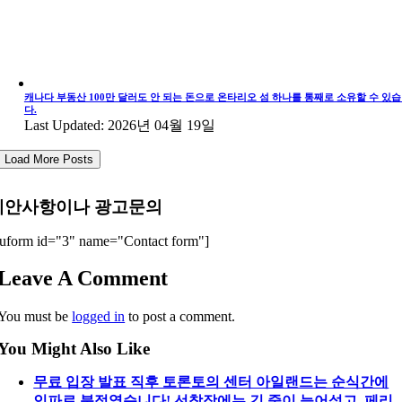
캐나다 부동산 100만 달러도 안 되는 돈으로 온타리오 섬 하나를 통째로 소유할 수 있
다.
Last Updated: 2026년 04월 19일
Load More Posts
제안사항이나 광고문의
uform id="3" name="Contact form"]
Leave A Comment
You must be
logged in
to post a comment.
You Might Also Like
무료 입장 발표 직후 토론토의 센터 아일랜드는 순식간에
인파로 북적였습니다! 선착장에는 긴 줄이 늘어섰고, 페리