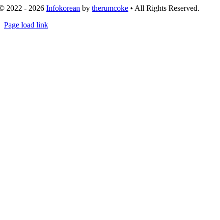
© 2022 - 2026
Infokorean
by
therumcoke
• All Rights Reserved.
Toggle
Page load link
Sliding
Go
Bar
to
Area
Top