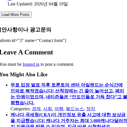
Last Updated: 2026년 04월 19일
Load More Posts
제안사항이나 광고문의
uform id="3" name="Contact form"]
Leave A Comment
You must be
logged in
to post a comment.
You Might Also Like
무료 입장 발표 직후 토론토의 센터 아일랜드는 순식간에
인파로 북적였습니다! 선착장에는 긴 줄이 늘어섰고, 페리
는 만원이었으며, 네티즌들은 “인도인들로 가득 찼다”고 
평했습니다.
Categories:
경제
,
사회
,
여행
,
월드뉴스
,
정치
캐나다 국세청(CRA)이 개인정보 유출 사고에 대한 보상금
을 지급했습니다! 캐나다 거주자는 최대 5,000캐나다달러
지 지원금을 받을 수 있으며, 지금 바로 신청하세요.