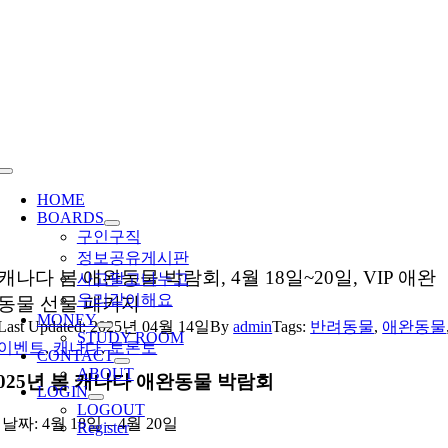
Skip
to
content
Toggle
Navigation
HOME
BOARDS
구인구직
정보공유게시판
캐나다 봄 애완동물 박람회, 4월 18일~20일, VIP 애완
사고팔고나누고
우리같이해요
동물 선물 패키지
MONEY
Last Updated: 2025년 04월 14일
By
admin
Tags:
반려동물
,
애완동물
STUDY ROOM
이벤트
,
캐나다
,
토론토
CONTACT
ABOUT
2025년 봄 캐나다 애완동물 박람회
LOGIN
LOGOUT
​날짜: 4월 18일 – 4월 20일
Register