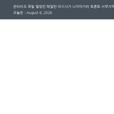
Skip
온타리오 옥빌 벌링턴 해밀턴 미시사가 나이아가라 토론토 서부지역
to
오늘은 : August 6, 2026
content