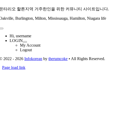
온타리오 할튼지역 거주한인을 위한 커뮤니티 사이트입니다.
Oakville, Burlington, Milton, Mississauga, Hamilton, Niagara life
Toggle
Navigation
Hi, username
LOGIN
My Account
Logout
© 2022 - 2026
Infokorean
by
therumcoke
• All Rights Reserved.
Toggle
Page load link
Sliding
Go
Bar
to
Area
Top