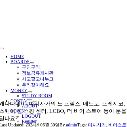
Skip
to
content
Toggle
Navigation
HOME
BOARDS
구인구직
정보공유게시판
사고팔고나누고
우리같이해요
MONEY
STUDY ROOM
CONTACT
캐나다데이: 미시사가의 노 프릴스, 메트로, 프레시코,
ABOUT
스퀘어 원 쇼핑 센터, LCBO, 더 비어 스토어 등이 문을
LOGIN
LOGOUT
열나요?
Register
Last Updated: 2024년 06월 30일
By
admin
Tags:
미시사가
,
비어스토