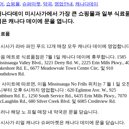
어
,
쇼핑몰
,
슈퍼마켓
,
약곡
,
영업안내
,
캐나다데이
캐나다데이 미시사가에서 가장 큰 쇼핑몰과 일부 식료
점은 캐나다 데이에 문을 엽니다.
식료품
시사가 라바 파인 푸드 12개 매장 모두 캐나다 데이에 영업합니다
음 메트로 식료품점은 7월 1일 캐나다 데이에 휴무합니다. 1585
ssissauga Valley Blvd., 3221 Derry Rd. W., 2225 Erin Mills Pkwy., 4
akeshore Rd. E., 6677 Meadowvale Town Centre Circ. 및 910
outhdown Rd.
 사이트에 따르면, 이들 Mississauga No Frills 위치는 7 월 1 일 오
시부터 오후 6시까지 영업합니다 : 620 Eglinton Ave. W., 925
thburn Rd. E., 1250 South Service Rd., 6435 Erin Mills Pkwy., 7070
Laughlin Rd., 680 Silver Creek Blvd. 및 6085 Creditview Rd.
러나 해당 노 프릴 매장 내 약국은 문을 닫습니다.
시사가 리얼 캐나다 슈퍼마켓은 캐나다 데이에 문을 닫습니다.