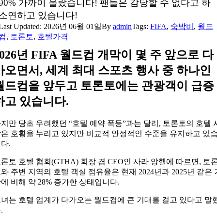
90% 가까이 올랐습니다! 팬들은 감당할 수 없다고 하
소연하고 있습니다!
Last Updated: 2026년 06월 01일
By
admin
Tags:
FIFA
,
숙박비
,
월드
컵
,
토론토
,
호텔가격
2026년 FIFA 월드컵 개막이 몇 주 앞으로 다
가오면서, 세계 최대 스포츠 행사 중 하나인
월드컵을 앞두고 토론토에는 관광객이 급증
하고 있습니다.
지만 당초 우려했던 “호텔 예약 폭등”과는 달리, 토론토의 호텔 
은 호황을 누리고 있지만 비교적 안정적인 수준을 유지하고 있
다.
론토 호텔 협회(GTHA) 회장 겸 CEO인 사라 앙헬에 따르면, 토
와 주변 지역의 호텔 객실 점유율은 현재 2024년과 2025년 같은 
에 비해 약 28% 증가한 상태입니다.
녀는 호텔 업계가 다가오는 월드컵에 큰 기대를 걸고 있다고 말
.