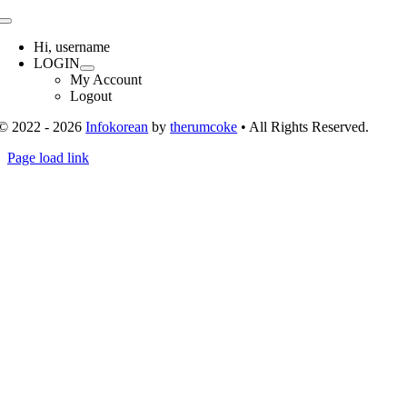
Toggle
Navigation
Hi, username
LOGIN
My Account
Logout
© 2022 - 2026
Infokorean
by
therumcoke
• All Rights Reserved.
Toggle
Page load link
Sliding
Go
Bar
to
Area
Top