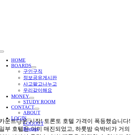
Skip
to
content
Toggle
Navigation
HOME
BOARDS
구인구직
정보공유게시판
사고팔고나누고
우리같이해요
MONEY
STUDY ROOM
CONTACT
ABOUT
LOGIN
카운트다운 시작! 토론토 호텔 가격이 폭등했습니다!
LOGOUT
일부 호텔은 이미 매진되었고, 하룻밤 숙박비가 거의
Register