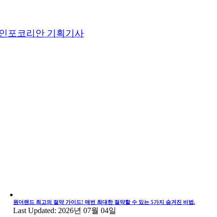
인포코리안 기획기사
원더랜드 최고의 절약 가이드! 매번 최대한 절약할 수 있는 5가지 숨겨진 비법.
Last Updated: 2026년 07월 04일