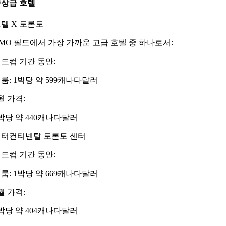
상급 호텔
텔 X 토론토
MO 필드에서 가장 가까운 고급 호텔 중 하나로서:
드컵 기간 동안:
룸: 1박당 약 599캐나다달러
월 가격:
박당 약 440캐나다달러
인터컨티넨탈 토론토 센터
드컵 기간 동안:
룸: 1박당 약 669캐나다달러
월 가격:
박당 약 404캐나다달러