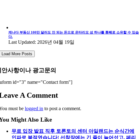
캐나다 부동산 100만 달러도 안 되는 돈으로 온타리오 섬 하나를 통째로 소유할 수 있
다.
Last Updated: 2026년 04월 19일
Load More Posts
제안사항이나 광고문의
uform id="3" name="Contact form"]
Leave A Comment
You must be
logged in
to post a comment.
You Might Also Like
무료 입장 발표 직후 토론토의 센터 아일랜드는 순식간에
인파로 북적였습니다! 선착장에는 긴 줄이 늘어섰고, 페리