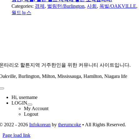
Categories:
경제
,
벌링턴/Burlington
,
사회
,
옥빌/OAKVILLE
,
월드뉴스
온타리오 할튼지역 거주한인을 위한 커뮤니티 사이트입니다.
Oakville, Burlington, Milton, Mississauga, Hamilton, Niagara life
Toggle
Navigation
Hi, username
LOGIN
My Account
Logout
© 2022 - 2026
Infokorean
by
therumcoke
• All Rights Reserved.
Toggle
Page load link