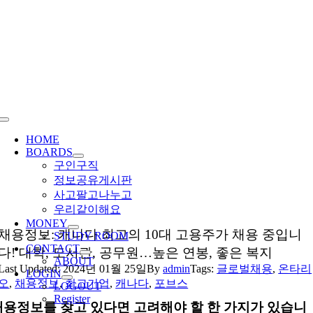
Skip
to
content
Toggle
Navigation
HOME
BOARDS
구인구직
정보공유게시판
사고팔고나누고
우리같이해요
MONEY
채용정보: 캐나다 최고의 10대 고용주가 채용 중입니
STUDY ROOM
CONTACT
다! 대학, 도서관, 공무원…높은 연봉, 좋은 복지
ABOUT
Last Updated: 2024년 01월 25일
By
admin
Tags:
글로벌채용
,
온타리
LOGIN
오
,
채용정보
,
최고기업
,
캐나다
,
포브스
LOGOUT
Register
채용정보를 찾고 있다면 고려해야 할 한 가지가 있습니