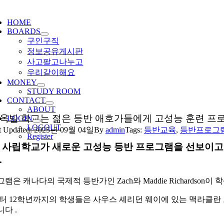
ggle
igation
HOME
BOARDS
구인구직
정보공유게시판
사고팔고나누고
우리같이해요
MONEY
STUDY ROOM
CONTACT
ABOUT
 옥빌 학교는 젊은 등반 애호가들에게 고성능 훈련 프
LOGIN
LOGOUT
t Updated: 2025년 09월 04일
By
admin
Tags:
등반교육
,
등반프로그
Register
 사립학교가 새로운 고성능 등반 프로그램을 선보이고 
.
램은 캐나다의 국제적 등반가인 Zach와 Maddie Richardson이 
터 12학년까지의 학생들은 사우스 셰리던 웨이에 있는 맥라클란 
다 .