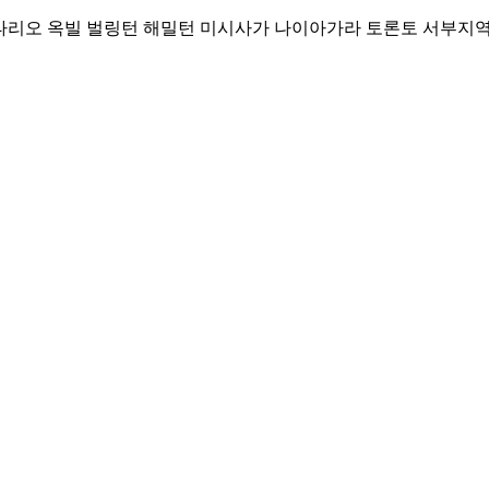
Skip
리오 옥빌 벌링턴 해밀턴 미시사가 나이아가라 토론토 서부지역 커뮤니티
to
content