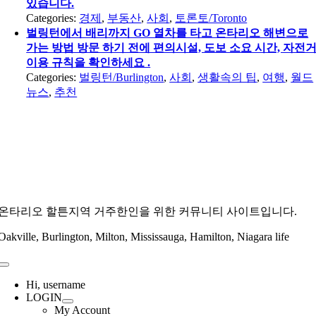
있습니다.
Categories:
경제
,
부동산
,
사회
,
토론토/Toronto
벌링턴에서 배리까지 GO 열차를 타고 온타리오 해변으로
가는 방법 방문 하기 전에 편의시설, 도보 소요 시간, 자전
이용 규칙을 확인하세요 .
Categories:
벌링턴/Burlington
,
사회
,
생활속의 팁
,
여행
,
월드
뉴스
,
추천
온타리오 할튼지역 거주한인을 위한 커뮤니티 사이트입니다.
Oakville, Burlington, Milton, Mississauga, Hamilton, Niagara life
Toggle
Navigation
Hi, username
LOGIN
My Account