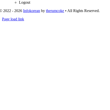
Logout
© 2022 - 2026
Infokorean
by
therumcoke
• All Rights Reserved.
Toggle
Page load link
Sliding
Go
Bar
to
Area
Top