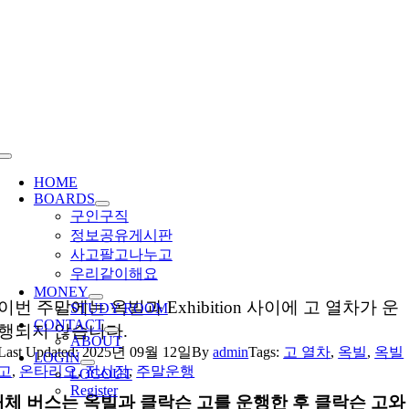
Skip
to
content
Toggle
Navigation
HOME
BOARDS
구인구직
정보공유게시판
사고팔고나누고
우리같이해요
MONEY
이번 주말에는 옥빌과 Exhibition 사이에 고 열차가 운
STUDY ROOM
CONTACT
행되지 않습니다.
ABOUT
Last Updated: 2025년 09월 12일
By
admin
Tags:
고 열차
,
옥빌
,
옥빌
LOGIN
고
,
온타리오
,
전시장
,
주말운행
LOGOUT
Register
대체 버스는 옥빌과 클락슨 고를 운행한 후 클락슨 고와