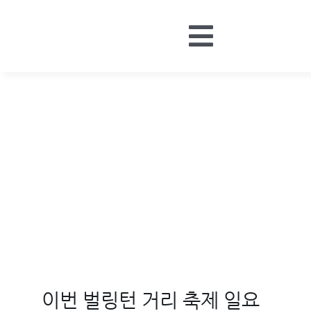
Skip
to
Toggle
content
HOME
Navigatio
BOARDS
MONEY
CONTACT
LOGIN
이번 벌링턴 거리 축제 일요