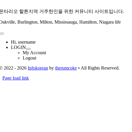
온타리오 할튼지역 거주한인을 위한 커뮤니티 사이트입니다.
Oakville, Burlington, Milton, Mississauga, Hamilton, Niagara life
Toggle
Navigation
Hi, username
LOGIN
My Account
Logout
© 2022 - 2026
Infokorean
by
therumcoke
• All Rights Reserved.
Toggle
Page load link
Sliding
Go
Bar
to
Area
Top