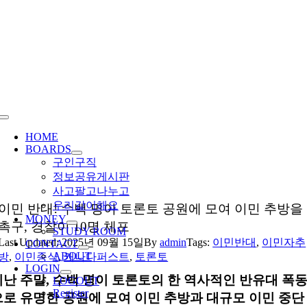
Skip
to
content
Toggle
Navigation
HOME
BOARDS
구인구직
정보공유게시판
사고팔고나누고
우리같이해요
이민 반대! 수백 명이 토론토 공원에 모여 이민 추방을
MONEY
촉구, 경찰이 10명 체포
STUDY ROOM
Last Updated: 2025년 09월 15일
By
admin
Tags:
이민반대
,
이민자추
CONTACT
ABOUT
방
,
이민종식
,
캐나다퍼스트
,
토론토
LOGIN
지난 주말, 수백 명이 토론토의 한 역사적인 반유대 폭
LOGOUT
Register
으로 유명한 공원에 모여 이민 추방과 대규모 이민 중단