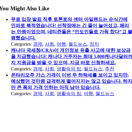
You Might Also Like
무료 입장 발표 직후 토론토의 센터 아일랜드는 순식간에
인파로 북적였습니다! 선착장에는 긴 줄이 늘어섰고, 페리
는 만원이었으며, 네티즌들은 “인도인들로 가득 찼다”고 
평했습니다.
Categories:
경제
,
사회
,
여행
,
월드뉴스
,
정치
캐나다 국세청(CRA)이 개인정보 유출 사고에 대한 보상금
을 지급했습니다! 캐나다 거주자는 최대 5,000캐나다달러
지 지원금을 받을 수 있으며, 지금 바로 신청하세요.
Categories:
경제
,
사회
,
생활속의 팁
,
월드뉴스
,
추천
온타리오주 가스 가격이 이번 주 하락세를 보이고 있지만,
예상했던 것만큼 급격하게 떨어지지는 않고 있습니다. 하
만 큰 폭의 가격 인하는 아직 남아 있습니다.
Categories:
경제
,
사회
,
생활속의 팁
,
여행
,
월드뉴스