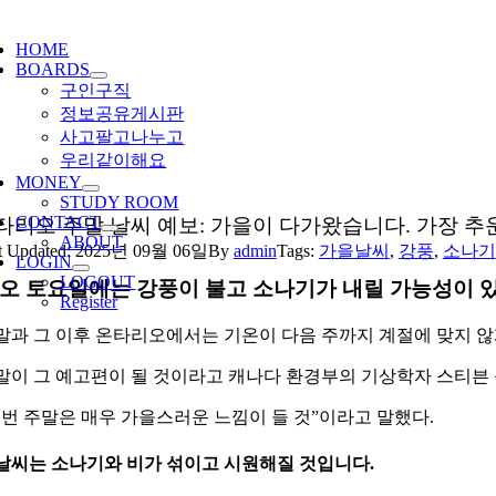
ggle
igation
HOME
BOARDS
구인구직
정보공유게시판
사고팔고나누고
우리같이해요
MONEY
STUDY ROOM
CONTACT
타리오 주말 날씨 예보: 가을이 다가왔습니다. 가장 추
ABOUT
t Updated: 2025년 09월 06일
By
admin
Tags:
가을날씨
,
강풍
,
소나기
LOGIN
LOGOUT
오 토요일에는 강풍이 불고 소나기가 내릴 가능성이 있
Register
말과 그 이후 온타리오에서는 기온이 다음 주까지 계절에 맞지 
말이 그 예고편이 될 것이라고 캐나다 환경부의 기상학자 스티븐
이번 주말은 매우 가을스러운 느낌이 들 것”이라고 말했다.
날씨는 소나기와 비가 섞이고 시원해질 것입니다.