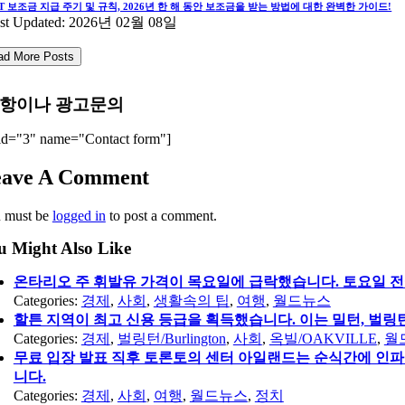
T 보조금 지급 주기 및 규칙, 2026년 한 해 동안 보조금을 받는 방법에 대한 완벽한 가이드!
st Updated: 2026년 02월 08일
ad More Posts
항이나 광고문의
id="3" name="Contact form"]
eave A Comment
 must be
logged in
to post a comment.
u Might Also Like
온타리오 주 휘발유 가격이 목요일에 급락했습니다. 토요일 전
Categories:
경제
,
사회
,
생활속의 팁
,
여행
,
월드뉴스
할튼 지역이 최고 신용 등급을 획득했습니다. 이는 밀턴, 벌링턴
Categories:
경제
,
벌링턴/Burlington
,
사회
,
옥빌/OAKVILLE
,
월
무료 입장 발표 직후 토론토의 센터 아일랜드는 순식간에 인파
니다.
Categories:
경제
,
사회
,
여행
,
월드뉴스
,
정치