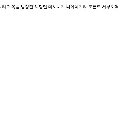
Skip
리오 옥빌 벌링턴 해밀턴 미시사가 나이아가라 토론토 서부지역 커뮤니티
to
content