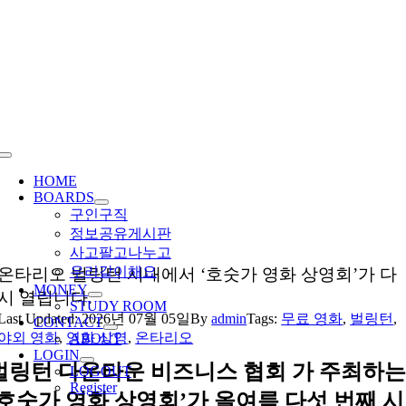
Skip
to
content
Toggle
Navigation
HOME
BOARDS
구인구직
정보공유게시판
사고팔고나누고
우리같이해요
온타리오 벌링턴 시내에서 ‘호숫가 영화 상영회’가 다
MONEY
시 열립니다.
STUDY ROOM
Last Updated: 2026년 07월 05일
By
admin
Tags:
무료 영화
,
벌링턴
,
CONTACT
야외 영화
,
영화 상영
,
온타리오
ABOUT
LOGIN
벌링턴 다운타운 비즈니스 협회 가 주최하는
LOGOUT
Register
‘호숫가 영화 상영회’가 올여름 다섯 번째 시