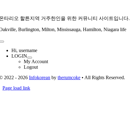
온타리오 할튼지역 거주한인을 위한 커뮤니티 사이트입니다.
Oakville, Burlington, Milton, Mississauga, Hamilton, Niagara life
Toggle
Navigation
Hi, username
LOGIN
My Account
Logout
© 2022 - 2026
Infokorean
by
therumcoke
• All Rights Reserved.
Toggle
Page load link
Sliding
Go
Bar
to
Area
Top