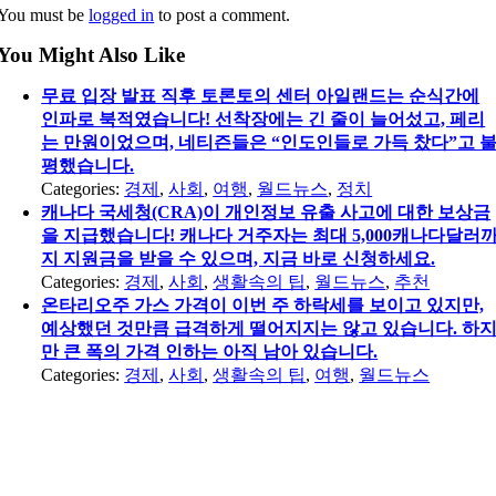
You must be
logged in
to post a comment.
You Might Also Like
무료 입장 발표 직후 토론토의 센터 아일랜드는 순식간에
인파로 북적였습니다! 선착장에는 긴 줄이 늘어섰고, 페리
는 만원이었으며, 네티즌들은 “인도인들로 가득 찼다”고 
평했습니다.
Categories:
경제
,
사회
,
여행
,
월드뉴스
,
정치
캐나다 국세청(CRA)이 개인정보 유출 사고에 대한 보상금
을 지급했습니다! 캐나다 거주자는 최대 5,000캐나다달러
지 지원금을 받을 수 있으며, 지금 바로 신청하세요.
Categories:
경제
,
사회
,
생활속의 팁
,
월드뉴스
,
추천
온타리오주 가스 가격이 이번 주 하락세를 보이고 있지만,
예상했던 것만큼 급격하게 떨어지지는 않고 있습니다. 하
만 큰 폭의 가격 인하는 아직 남아 있습니다.
Categories:
경제
,
사회
,
생활속의 팁
,
여행
,
월드뉴스