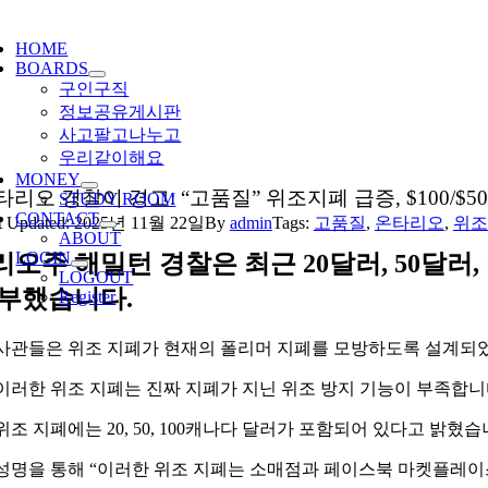
ggle
igation
HOME
BOARDS
구인구직
정보공유게시판
사고팔고나누고
우리같이해요
MONEY
타리오 경찰이 경고: “고품질” 위조지폐 급증, $100/$50
STUDY ROOM
CONTACT
t Updated: 2025년 11월 22일
By
admin
Tags:
고품질
,
온타리오
,
위조
ABOUT
LOGIN
오주 해밀턴 경찰은 최근 20달러, 50달러
LOGOUT
당부했습니다.
Register
사관들은 위조 지폐가 현재의 폴리머 지폐를 모방하도록 설계되
이러한 위조 지폐는 진짜 지폐가 지닌 위조 방지 기능이 부족합니
위조 지폐에는 20, 50, 100캐나다 달러가 포함되어 있다고 밝혔습
성명을 통해 “이러한 위조 지폐는 소매점과 페이스북 마켓플레이스