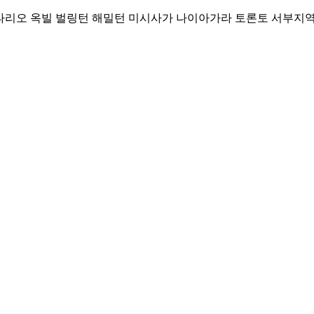
Skip
리오 옥빌 벌링턴 해밀턴 미시사가 나이아가라 토론토 서부지역 커뮤니티
to
content