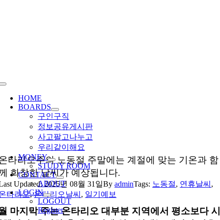
Skip
to
content
Toggle
Navigation
HOME
BOARDS
구인구직
정보공유게시판
사고팔고나누고
우리같이해요
MONEY
온타리오주의 노동절 주말에는 계절에 맞는 기온과 함
STUDY ROOM
께 화창한 날씨가 예상됩니다.
CONTACT
ABOUT
Last Updated: 2025년 08월 31일
By
admin
Tags:
노동절
,
연휴날씨
,
LOGIN
온타리오
,
온타리오날씨
,
일기예보
LOGOUT
8월 마지막 주는 온타리오 대부분 지역에서 평소보다 
Register