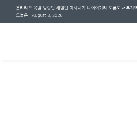
Skip
온타리오 옥빌 벌링턴 해밀턴 미시사가 나이아가라 토론토 서부지역
to
오늘은 : August 8, 2026
content