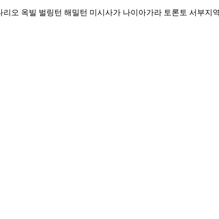
Skip
리오 옥빌 벌링턴 해밀턴 미시사가 나이아가라 토론토 서부지역 커뮤니티
to
content