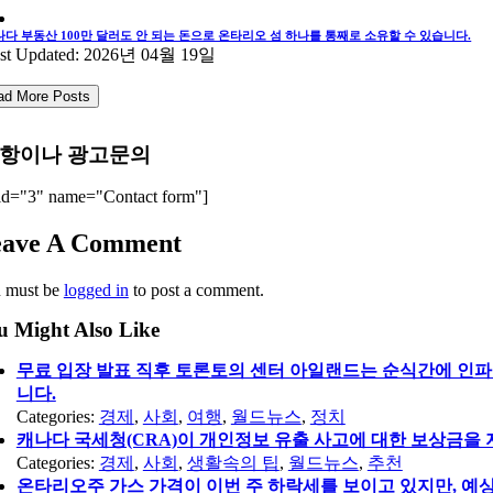
나다 부동산 100만 달러도 안 되는 돈으로 온타리오 섬 하나를 통째로 소유할 수 있습니다.
st Updated: 2026년 04월 19일
ad More Posts
항이나 광고문의
id="3" name="Contact form"]
eave A Comment
 must be
logged in
to post a comment.
u Might Also Like
무료 입장 발표 직후 토론토의 센터 아일랜드는 순식간에 인파
니다.
Categories:
경제
,
사회
,
여행
,
월드뉴스
,
정치
캐나다 국세청(CRA)이 개인정보 유출 사고에 대한 보상금을 
Categories:
경제
,
사회
,
생활속의 팁
,
월드뉴스
,
추천
온타리오주 가스 가격이 이번 주 하락세를 보이고 있지만, 예상