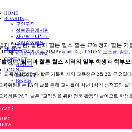
ggle
igation
HOME
BOARDS
구인구직
정보공유게시판
사고팔고나누고
우리같이해요
빌과 벌링턴, 밀턴과 할튼 힐스 할튼 교육청과 할튼 가톨
MONEY
t Updated: 2024년 01월 31일
By
admin
Tags:
PADAY
,
노스쿨
,
밀턴
,
STUDY ROOM
CONTACT
 벌링턴, 밀턴과 할튼 힐스 지역의 일부 학생과 학부모
ABOUT
LOGIN
역 교육청(HDSB)과 할튼 가톨릭 지역 교육청은 2월 2일 금요일
LOGOUT
Register
교육위원회는 PA의 날을 통해 교사들이 학년 1학기 성적표와 실
교육청은 PA의 날은 “교직원을 위한 전문 활동의 날이므로 학생