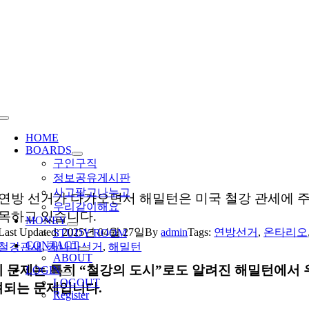
Skip
to
content
Toggle
Navigation
HOME
BOARDS
구인구직
정보공유게시판
사고팔고나누고
연방 선거가 다가오면서 해밀턴은 미국 철강 관세에 
우리같이해요
목하고 있습니다.
MONEY
Last Updated: 2025년 04월 27일
By
admin
Tags:
연방선거
,
온타리오
STUDY ROOM
CONTACT
철강관새
,
캐나다선거
,
해밀턴
ABOUT
이 문제는 특히 “철강의 도시”로도 알려진 해밀턴에서 
LOGIN
LOGOUT
려되는 문제입니다.
Register