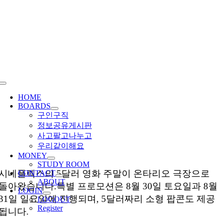
Skip
to
content
Toggle
Navigation
HOME
BOARDS
구인구직
정보공유게시판
사고팔고나누고
우리같이해요
MONEY
STUDY ROOM
시네플렉스의 5달러 영화 주말이 온타리오 극장으로
CONTACT
ABOUT
돌아왔습니다.특별 프로모션은 8월 30일 토요일과 8월
LOGIN
31일 일요일에 진행되며, 5달러짜리 소형 팝콘도 제공
LOGOUT
Register
됩니다.