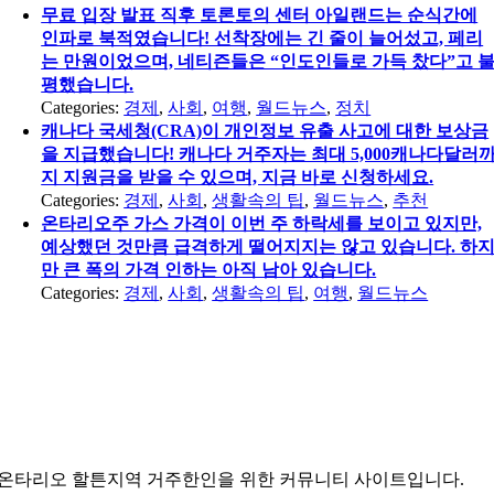
무료 입장 발표 직후 토론토의 센터 아일랜드는 순식간에
인파로 북적였습니다! 선착장에는 긴 줄이 늘어섰고, 페리
는 만원이었으며, 네티즌들은 “인도인들로 가득 찼다”고 
평했습니다.
Categories:
경제
,
사회
,
여행
,
월드뉴스
,
정치
캐나다 국세청(CRA)이 개인정보 유출 사고에 대한 보상금
을 지급했습니다! 캐나다 거주자는 최대 5,000캐나다달러
지 지원금을 받을 수 있으며, 지금 바로 신청하세요.
Categories:
경제
,
사회
,
생활속의 팁
,
월드뉴스
,
추천
온타리오주 가스 가격이 이번 주 하락세를 보이고 있지만,
예상했던 것만큼 급격하게 떨어지지는 않고 있습니다. 하
만 큰 폭의 가격 인하는 아직 남아 있습니다.
Categories:
경제
,
사회
,
생활속의 팁
,
여행
,
월드뉴스
온타리오 할튼지역 거주한인을 위한 커뮤니티 사이트입니다.