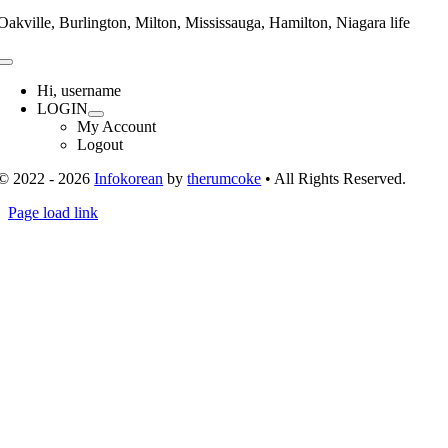
Oakville, Burlington, Milton, Mississauga, Hamilton, Niagara life
Toggle
Navigation
Hi, username
LOGIN
My Account
Logout
© 2022 - 2026
Infokorean
by
therumcoke
• All Rights Reserved.
Toggle
Page load link
Sliding
Go
Bar
to
Area
Top