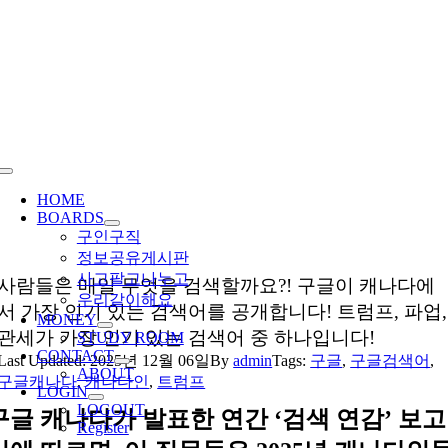
Skip
to
content
Toggle
Navigation
HOME
BOARDS
구인구직
정보공유게시판
사고팔고나누고
사람들은 매일 무엇을 검색할까요?! 구글이 캐나다에
우리같이해요
서 가장 인기 있는 검색어를 공개합니다! 트럼프, 파업,
MONEY
관세가 가장 인기 있는 검색어 중 하나입니다!
STUDY ROOM
CONTACT
Last Updated: 2025년 12월 06일
By
admin
Tags:
구글
,
구글검색어
,
ABOUT
구글캐나다
,
캐나다인
,
트럼프
LOGIN
LOGOUT
구글 캐나다가 발표한 연간 ‘검색 연감’ 보고
Register