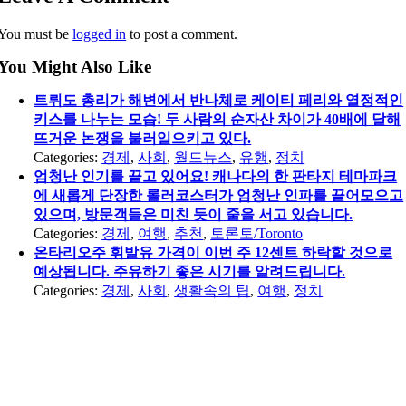
You must be
logged in
to post a comment.
You Might Also Like
트뤼도 총리가 해변에서 반나체로 케이티 페리와 열정적인
키스를 나누는 모습! 두 사람의 순자산 차이가 40배에 달해
뜨거운 논쟁을 불러일으키고 있다.
Categories:
경제
,
사회
,
월드뉴스
,
유행
,
정치
엄청난 인기를 끌고 있어요! 캐나다의 한 판타지 테마파크
에 새롭게 단장한 롤러코스터가 엄청난 인파를 끌어모으고
있으며, 방문객들은 미친 듯이 줄을 서고 있습니다.
Categories:
경제
,
여행
,
추천
,
토론토/Toronto
온타리오주 휘발유 가격이 이번 주 12센트 하락할 것으로
예상됩니다. 주유하기 좋은 시기를 알려드립니다.
Categories:
경제
,
사회
,
생활속의 팁
,
여행
,
정치