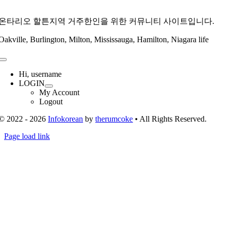
온타리오 할튼지역 거주한인을 위한 커뮤니티 사이트입니다.
Oakville, Burlington, Milton, Mississauga, Hamilton, Niagara life
Toggle
Navigation
Hi, username
LOGIN
My Account
Logout
© 2022 - 2026
Infokorean
by
therumcoke
• All Rights Reserved.
Toggle
Page load link
Sliding
Go
Bar
to
Area
Top