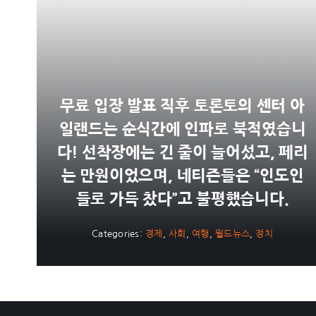
무료 입장 발표 직후 토론토의 센터 아
일랜드는 순식간에 인파로 북적였습니
다! 선착장에는 긴 줄이 늘어섰고, 페리
는 만원이었으며, 네티즌들은 “인도인
들로 가득 찼다”고 불평했습니다.
Categories:
경제
,
사회
,
여행
,
월드뉴스
,
정치