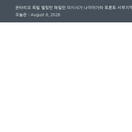
Skip
온타리오 옥빌 벌링턴 해밀턴 미시사가 나이아가라 토론토 서부지역
to
오늘은 : August 6, 2026
content