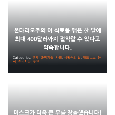
온타리오주의 이 식료품 앱은 한 달에
최대 400달러까지 절약할 수 있다고
약속합니다.
Categories:
경제
,
과학기술
,
사회
,
생활속의 팁
,
월드뉴스
,
음
식
,
인공지능
,
추천
머스크가 더욱 큰 부를 창출했습니다!