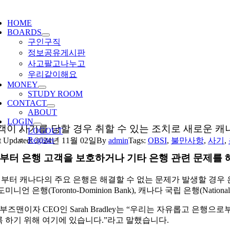
ggle
igation
HOME
BOARDS
구인구직
정보공유게시판
사고팔고나누고
우리같이해요
MONEY
STUDY ROOM
CONTACT
ABOUT
LOGIN
객이 사기를 당할 경우 취할 수 있는 조치로 새로운 캐
LOGOUT
Register
t Updated: 2024년 11월 02일
By
admin
Tags:
OBSI
,
불만사항
,
사기
,
부터 은행 고객을 보호하거나 기타 은행 관련 문제를 
일부터 캐나다의 주요 은행은 해결할 수 없는 문제가 발생할 경우 은행 서
니언 은행(Toronto-Dominion Bank), 캐나다 국립 은행(National Ban
 옴부즈맨이자 CEO인 Sarah Bradley는 “우리는 자유롭고 
 하기 위해 여기에 있습니다.”라고 말했습니다.