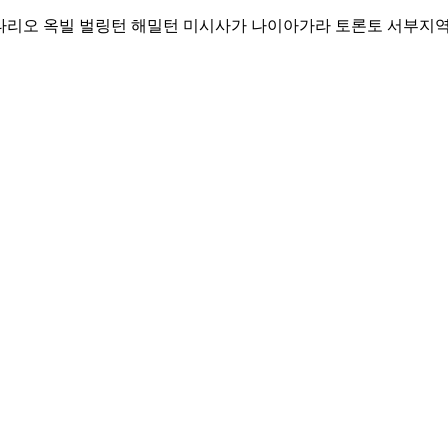
Skip
리오 옥빌 벌링턴 해밀턴 미시사가 나이아가라 토론토 서부지역 커뮤니티
to
content