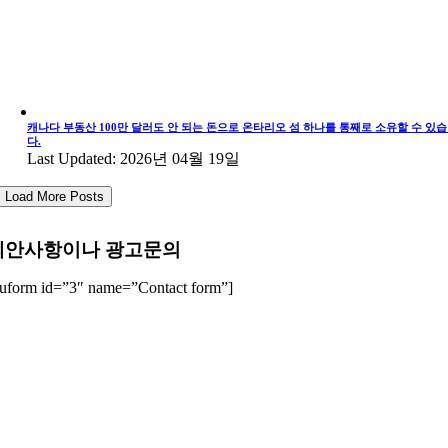
캐나다 부동산 100만 달러도 안 되는 돈으로 온타리오 섬 하나를 통째로 소유할 수 있
다.
Last Updated: 2026년 04월 19일
Load More Posts
제안사항이나 광고문의
uform id=”3″ name=”Contact form”]