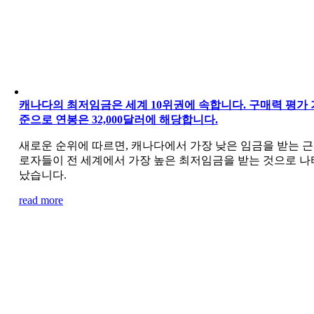
캐나다의 최저임금은 세계 10위권에 속합니다. 구매력 평가 
준으로 연봉은 32,000달러에 해당합니다.
새로운 순위에 따르면, 캐나다에서 가장 낮은 임금을 받는 근
로자들이 전 세계에서 가장 높은 최저임금을 받는 것으로 나
났습니다.
read more