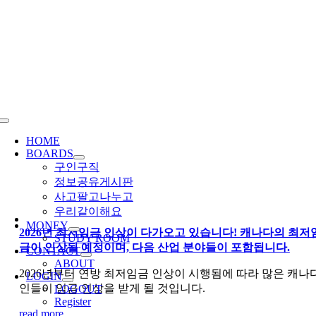
Skip
to
content
Toggle
Navigation
HOME
BOARDS
구인구직
정보공유게시판
사고팔고나누고
우리같이해요
MONEY
2026년 최저임금 인상이 다가오고 있습니다! 캐나다의 최저
STUDY ROOM
금이 인상될 예정이며, 다음 산업 분야들이 포함됩니다.
CONTACT
ABOUT
2026년부터 연방 최저임금 인상이 시행됨에 따라 많은 캐나
LOGIN
인들이 임금 인상을 받게 될 것입니다.
LOGOUT
Register
read more