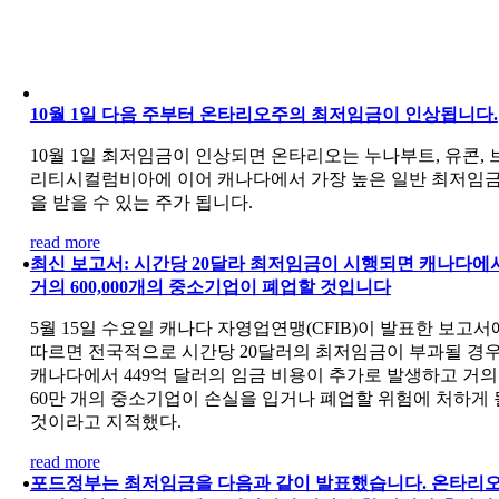
10월 1일 다음 주부터 온타리오주의 최저임금이 인상됩니다.
10월 1일 최저임금이 인상되면 온타리오는 누나부트, 유콘, 
리티시컬럼비아에 이어 캐나다에서 가장 높은 일반 최저임
을 받을 수 있는 주가 됩니다.
read more
최신 보고서: 시간당 20달라 최저임금이 시행되면 캐나다에
거의 600,000개의 중소기업이 폐업할 것입니다
5월 15일 수요일 캐나다 자영업연맹(CFIB)이 발표한 보고서
따르면 전국적으로 시간당 20달러의 최저임금이 부과될 경
캐나다에서 449억 달러의 임금 비용이 추가로 발생하고 거의
60만 개의 중소기업이 손실을 입거나 폐업할 위험에 처하게 
것이라고 지적했다.
read more
포드정부는 최저임금을 다음과 같이 발표했습니다. 온타리