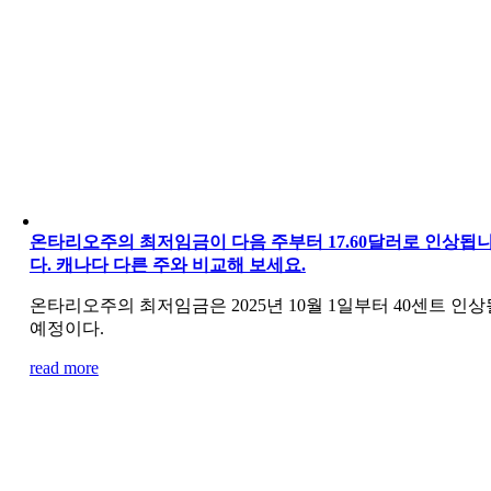
온타리오주의 최저임금이 다음 주부터 17.60달러로 인상됩
다. 캐나다 다른 주와 비교해 보세요.
온타리오주의 최저임금은 2025년 10월 1일부터 40센트 인상
예정이다.
read more