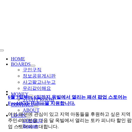
Skip
to
content
Toggle
Navigation
HOME
BOARDS
구인구직
정보공유게시판
사고팔고나누고
우리같이해요
MONEY
6월 3일부터 6일까지 옥빌에서 열리는 패션 팝업 스토어는
STUDY ROOM
Food4Kids Halton을 지원합니다.
CONTACT
ABOUT
여성 패션에 관심이 있고 지역 아동들을 후원하고 싶은 지역
LOGIN
주민 여러분을 다음 달 옥빌에서 열리는 토카 피니타 할인 팝
LOGOUT
Register
업 스토어에 초대합니다.