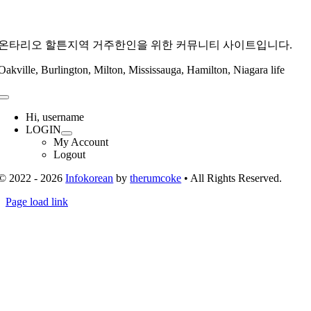
온타리오 할튼지역 거주한인을 위한 커뮤니티 사이트입니다.
Oakville, Burlington, Milton, Mississauga, Hamilton, Niagara life
Toggle
Navigation
Hi, username
LOGIN
My Account
Logout
© 2022 - 2026
Infokorean
by
therumcoke
• All Rights Reserved.
Toggle
Page load link
Sliding
Go
Bar
to
Area
Top