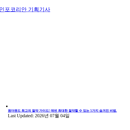
인포코리안 기획기사
원더랜드 최고의 절약 가이드! 매번 최대한 절약할 수 있는 5가지 숨겨진 비법.
Last Updated: 2026년 07월 04일