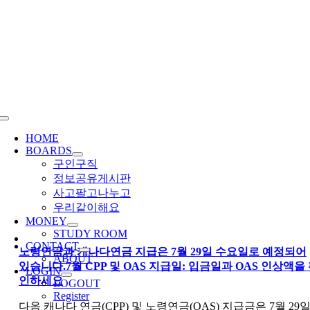
Skip
to
content
Toggle
Navigation
HOME
BOARDS
구인구직
정보공유게시판
사고팔고나누고
우리같이해요
MONEY
STUDY ROOM
CONTACT
노령연금과 캐나다연금 지급은 7월 29일 수요일로 예정되어
ABOUT
있습니다.7월 CPP 및 OAS 지급일: 입금일과 OAS 인상액을
LOGIN
인하세요
LOGOUT
Register
다음 캐나다 연금(CPP) 및 노령연금(OAS) 지급금은 7월 29