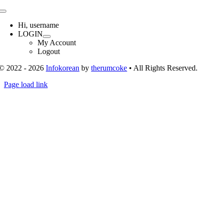
Toggle
Navigation
Hi, username
LOGIN
My Account
Logout
© 2022 - 2026
Infokorean
by
therumcoke
• All Rights Reserved.
Toggle
Page load link
Sliding
Go
Bar
to
Area
Top