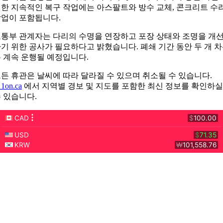
한 지속적인 복구 작업에는 아스팔트와 방수 교체, 콘크리트 수
업이 포함됩니다.
통부 관계자는 다리의 수명을 연장하고 포장 상태와 조명을 개
기 위한 공사가 필요하다고 밝혔습니다. 폐쇄 기간 동안 두 개 
 계속 운행될 예정입니다.
든 휴관은 날씨에 따라 달라질 수 있으며 취소될 수 있습니다.
11on.ca
에서 지역별 경보 및 지도를 포함한 최신 정보를 확인하실
 있습니다.