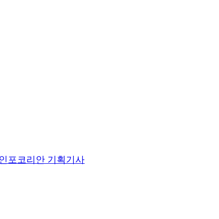
인포코리안 기획기사