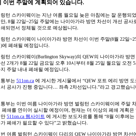
이 이번 주말에 계획되어 있습니다.
링턴 스카이웨이는 지난 여름 월요일 늦은 아침에는 잘 운행되
만, 8월 22일~25일 주말에는 나이아가라 방면 차선이 개선 공사
쇄되면서 정체될 것으로 예상됩니다.
링턴 스카이웨이 나이아가라 방면 차선이 이번 주말(8월 22일~2
)에 폐쇄될 예정입니다.
링턴 스카이웨이(Burlington Skyway)의 QEW의 나이아가라 방면
선 2개가 8월 22일 금요일 오후 10시부터 8월 25일 월요일 오전 
지 주말 내내 폐쇄될 예정입니다.
교통부는
511on.ca
에 게시한 게시물에서 “QEW 포트 에리 방면 도
서 공사가 진행 중입니다… 좌측 2차선입니다.”라고 경고했습니
통부는 이번 여름 나이아가라 방면 벌링턴 스카이웨이에 주말 
 폐쇄를 연이어 실시할 예정이며, 현재는 더 이상의 폐쇄 계획은
지만
511on.ca 웹사이트
에 게시한 보도자료를 통해 “8월 이후에는
가 폐쇄가 필요할 수 있다”고 밝혔습니다.
번 여름 벌링턴 스카이웨이 다리의 QEW 나이아가라 방면 차선