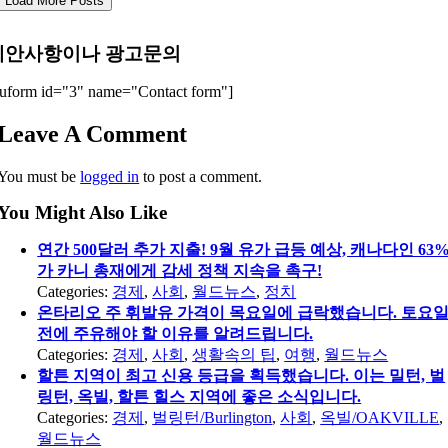
Load More Posts
제안사항이나 광고문의
uform id="3" name="Contact form"]
Leave A Comment
You must be
logged in
to post a comment.
You Might Also Like
연간 500달러 추가 지출! 9월 유가 급등 예상, 캐나다인 63
가 카니 총재에게 감세 정책 지속을 촉구!
Categories:
경제
,
사회
,
월드뉴스
,
정치
온타리오 주 휘발유 가격이 목요일에 급락했습니다. 토요
전에 주유해야 할 이유를 알려드립니다.
Categories:
경제
,
사회
,
생활속의 팁
,
여행
,
월드뉴스
할튼 지역이 최고 신용 등급을 획득했습니다. 이는 밀턴, 벌
링턴, 옥빌, 할튼 힐스 지역에 좋은 소식입니다.
Categories:
경제
,
벌링턴/Burlington
,
사회
,
옥빌/OAKVILLE
,
월드뉴스