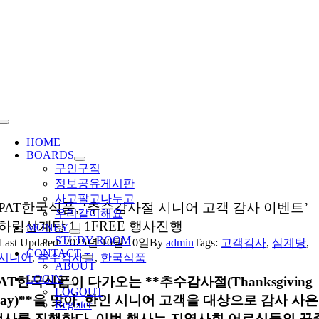
Skip
to
content
Toggle
Navigation
HOME
BOARDS
구인구직
정보공유게시판
사고팔고나누고
PAT한국식품, ‘추수감사절 시니어 고객 감사 이벤트’
우리같이해요
하림삼계탕 1+1FREE 행사진행
MONEY
STUDY ROOM
Last Updated: 2025년 10월 10일
By
admin
Tags:
고객감사
,
삼계탕
,
CONTACT
시니어
,
추수감사절
,
한국식품
ABOUT
LOGIN
AT한국식품이 다가오는 **추수감사절(Thanksgiving
LOGOUT
ay)**을 맞아, 한인 시니어 고객을 대상으로
감사
사은
Register
행사
를 진행한다. 이번 행사는 지역사회 어르신들의 꾸