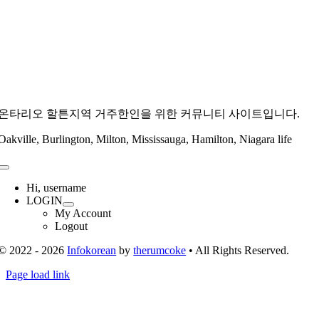
온타리오 할튼지역 거주한인을 위한 커뮤니티 사이트입니다.
Oakville, Burlington, Milton, Mississauga, Hamilton, Niagara life
Toggle
Navigation
Hi, username
LOGIN
My Account
Logout
© 2022 - 2026
Infokorean
by
therumcoke
• All Rights Reserved.
Toggle
Page load link
Sliding
Go
Bar
to
Area
Top