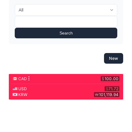
Search
New