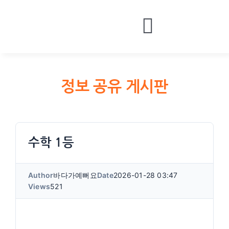
Skip
to
Toggle
content
HOME
Navigatio
BOARDS
정보 공유 게시판
MONEY
CONTACT
LOGIN
수학 1등
Author
바다가예뻐요
Date
2026-01-28 03:47
Views
521