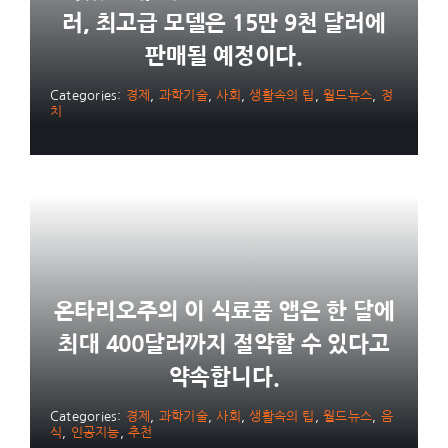
러, 최고급 모델은 15만 9천 달러에
판매될 예정이다.
Categories:
경제
,
과학기술
,
사회
,
생활속의 팁
,
월드뉴스
,
정
치
온타리오주의 이 식료품 앱은 한 달에
최대 400달러까지 절약할 수 있다고
약속합니다.
Categories:
경제
,
과학기술
,
사회
,
생활속의 팁
,
월드뉴스
,
음
식
,
인공지능
,
추천