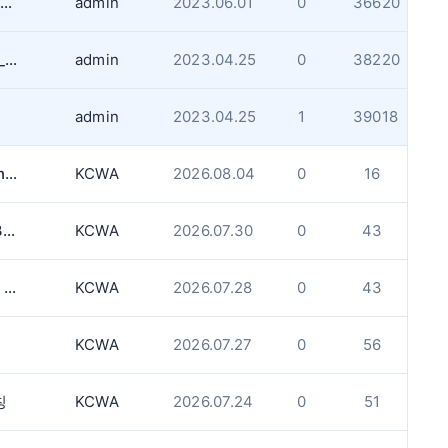
GTA West 지역내 알리고싶은 집안경사나 송사 있으면 알려주세요.
admin
2023.06.01
0
36620
게시판 업로드용량과 사진사이즈 제한사항_업데이트
admin
2023.04.25
0
38220
admin
2023.04.25
1
39018
[KCWA] 온타리오 법률 구조(Legal Aid Ontario) 알아보기
KCWA
2026.08.04
0
16
[KCWA] 무료 비자 및 이민 상담 서비스 - 8월 13일 (목)
KCWA
2026.07.30
0
43
[KCWA] 힐링아트 (Healing Arts) - 9월 & 10월
KCWA
2026.07.28
0
43
KCWA
2026.07.27
0
56
칭
KCWA
2026.07.24
0
51