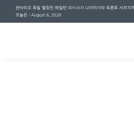
Skip
온타리오 옥빌 벌링턴 해밀턴 미시사가 나이아가라 토론토 서부지역
to
오늘은 : August 6, 2026
content