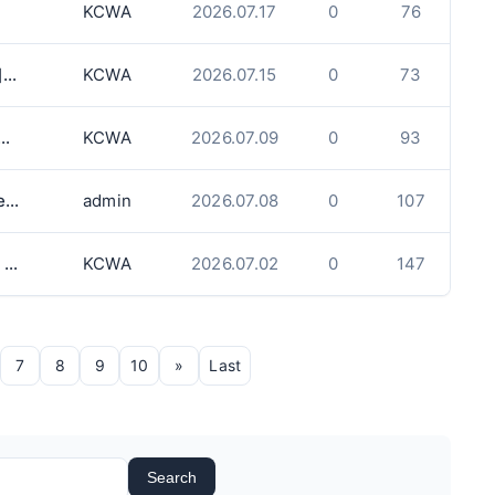
KCWA
2026.07.17
0
76
[KCWA] 설렘과 폭력 사이: "라면 먹고 갈래?"에서 데이트 폭력까지
KCWA
2026.07.15
0
73
함께하는 미래를 위한 첫걸음 : 배우자 초청이민
KCWA
2026.07.09
0
93
옥빌/미시사가/벌링턴 물리치료 Physiotherapy
admin
2026.07.08
0
107
[KCWA] 스피치 코치와 함께하는 상처주지 않는 부모의 언어
KCWA
2026.07.02
0
147
7
8
9
10
»
Last
Search