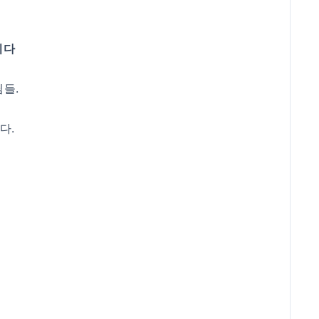
니다
들.
다.